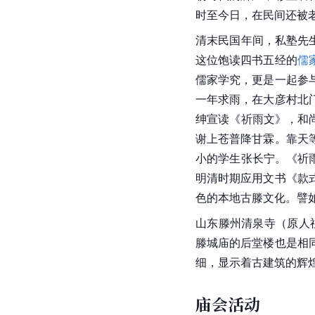
时至今日，在民间还被
清末民国年间，私塾先
这位饱读四书五经的
儒
儒家学究，更是一起参
一年求雨，在大彦村北
绅宣读《祈雨文》，和
谢上苍普降甘霖。靠天
小的学生张长宁。《祈
明清时期应用文书《款
色的本地古滕文化。譬如
山东滕州清泉寺（原人
滕城庙的后堂楼也是相
细，显示着古建筑的辉
庙会活动