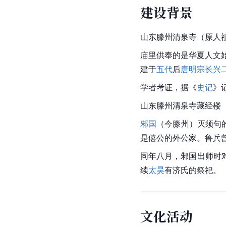
建设背景
山东滕州清泉寺（原人
庙里供奉的是华夏人文
建于
五代
后
唐明宗
长兴
学者考证，据《
史记
》
山东
滕州
清泉寺藏经楼
邾国
（今
滕州
）灭须句
是僖公的外公家。鲁兵
同年八月，
邾国
出师时
续
太昊
有济氏的祭祀。
文化活动