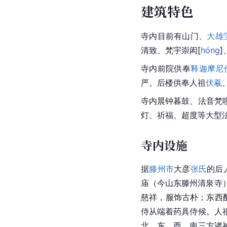
建筑特色
寺内目前有山门、
大雄
清致、梵宇崇
闳
[
hóng
]
寺内前院供奉
释迦摩尼
严。后楼供奉人祖
伏羲
寺内晨钟暮鼓、法音梵
灯、祈福、超度等大型
寺内设施
据
滕州市
大彦
张氏
的后
庙（今山东滕州清泉寺
慈祥，服饰古朴；东西
侍从端着药具侍候。人
北，东、西、南三方诸