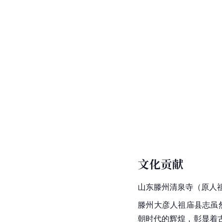
文化贡献
山东滕州清泉寺（原人
滕州大彦人祖庙县志虽然
朝时代的辉煌，彰显着