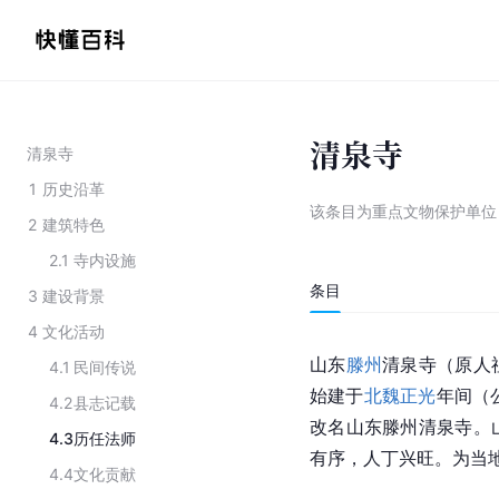
清泉寺
清泉寺
1
历史沿革
该条目为
重点文物保护单位
2
建筑特色
2.1
寺内设施
条目
3
建设背景
4
文化活动
山东
滕州
清泉寺（原人
4.1
民间传说
始建于
北魏
正光
年间（
4.2
县志记载
改名山东滕州清泉寺。
4.3
历任法师
有序，人丁兴旺。为当
4.4
文化贡献