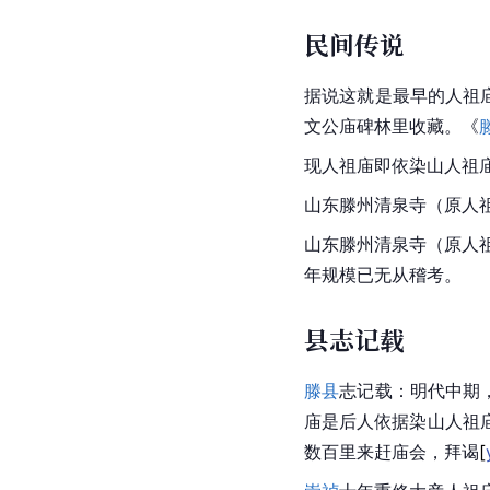
民间传说
据说这就是最早的
人祖
文公庙碑林里收藏。《
现人祖庙即依染山人祖
山东滕州清泉寺（原人
山东滕州清泉寺（原人
年规模已无从稽考。
县志记载
滕县
志记载：明代中期
庙是后人依据染山人祖
数百里来赶庙会，拜
谒
[