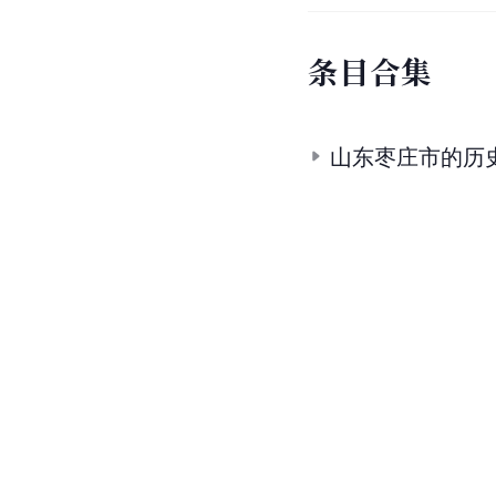
条
目
合
集
山东枣庄市的历