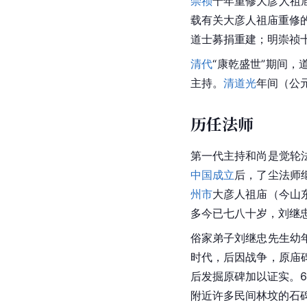
崇祯
十年重修大彦人祖
载有关大彦人祖庙重修
道士募捐重建；明崇祯
清代
“康乾盛世”期间
主持。
清道光
年间
（公
历任法师
第一代主持和尚是觉轮
中国成立
后，了尘法师
州市
大彦人祖庙（今山
多今已七八十岁，刘继
俗家弟子刘继忠先生幼
时代，后因战争，原庙
后发掘原碑加以证实。
附近许多民间林坟的石