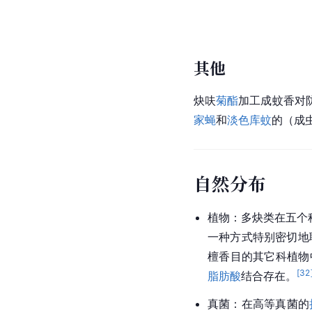
其他
炔呋
菊酯
加工成蚊香对
家蝇
和
淡色库蚊
的（成
自然分布
植物：多炔类在五个
一种方式特别密切地
檀香目的其它科植物
[
32
脂肪酸
结合存在。
真菌：在高等真菌的