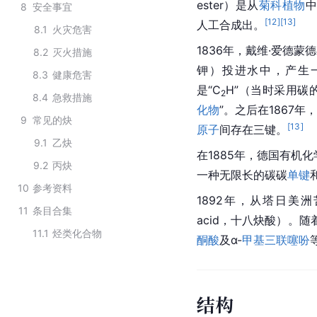
ester）是从
菊科植物
8
安全事宜
[
12
]
[
13
]
人工合成出。
8.1
火灾危害
1836年，戴维·爱德蒙
8.2
灭火措施
钾）投进水中，产生
8.3
健康危害
是“C
H”（当时采用碳
2
8.4
急救措施
化物
”。之后在1867年，
9
常见的炔
[
13
]
原子
间存在三键。
9.1
乙炔
在1885年，德国有机
9.2
丙炔
一种无限长的碳碳
单键
10
参考资料
1892年，从塔日美洲苦树（
11
条目合集
acid，十八炔酸）。
11.1
烃类化合物
酮酸
及α-
甲基
三联噻吩
结构