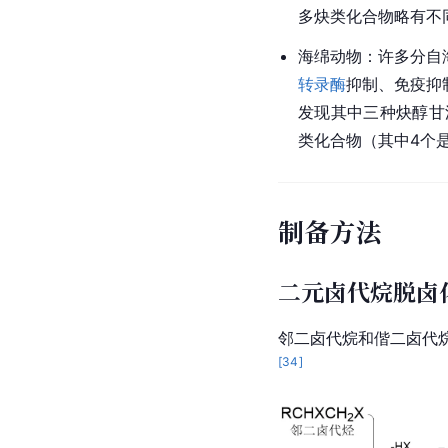
多
炔类
化合物略有不
海绵动物
：许多分自
转录酶
抑制、免疫抑
发现其中三种炔醇甘
类
化合物（其中4个
制备方法
二元卤代烷脱卤
邻二
卤代烷
和偕二卤代烷
[
34
]