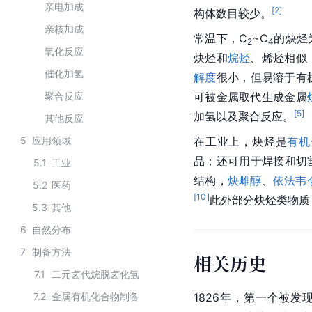
亲电加成
[
2
]
构体数目较少。
亲核加成
常温下，C
~C
的炔烃
2
4
氧化反应
炔烃和
烷烃
、烯烃相似
催化加氢
解度
很小，但易溶于有
聚合反应
可被金属取代生成金属
[
5
]
加氢以及聚合反应。
其他反应
5
应用领域
在工业上，炔烃是
有机
品；还可用于焊接和切
5.1
工业
结构，
炔雌醇
、
依法韦
5.2
医药
[
10
]
此外部分炔烃类物质，
5.3
其他
6
自然分布
7
制备方法
相关历史
7.1
二元卤代烷脱卤化氢
7.2
金属有机化合物制备
1826年，第一个被发