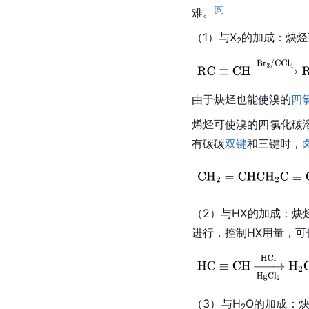
[
5
]
难。
（1）与X
的加成：炔烃
2
由于炔烃也能使溴的
四
烯烃可使溴的四氯化碳
有碳碳
双键
和三键时，
（2）与HX的加成：炔
进行，控制HX用量，可
（3）与H
O的加成：
2