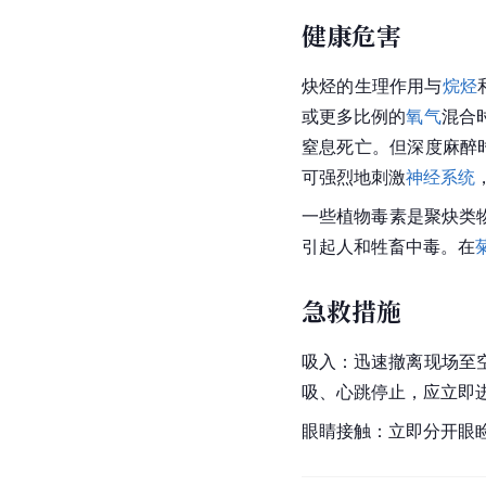
健康危害
炔烃的生理作用与
烷烃
或更多比例的
氧气
混合
窒息死亡。但深度麻醉
可强烈地刺激
神经系统
一些植物毒素是聚
炔类
引起人和牲畜中毒。在
急救措施
吸入：迅速撤离现场至
吸、心跳停止，应立即进
眼睛接触：立即分开眼