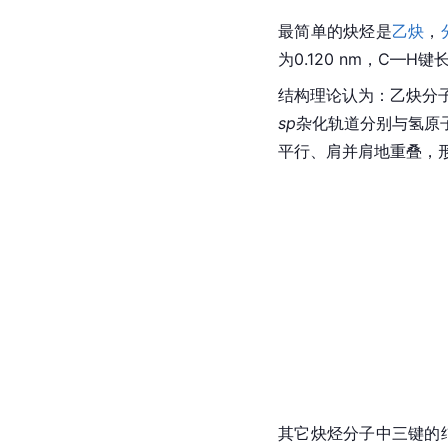
最简单的炔烃是
乙炔
，
为0.120 nm，C—H键
结构理论认为：乙炔分
sp
杂化轨道分别与氢原
平行、肩并肩地重叠，
其它炔烃分子中三键的