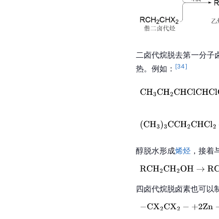
二卤代烷脱去第一分子
[
34
]
热。例如：
醇脱水形成
烯烃
，接着
四卤代烷脱卤素也可以