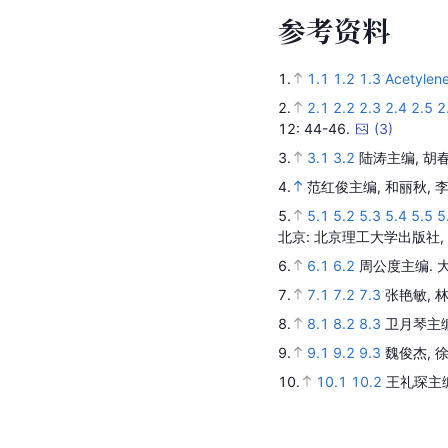
参
考
资
料
1.
1.1
1.2
1.3
Acetylene
2.
2.1
2.2
2.3
2.4
2.5
2
12
: 44-46.
(
3
)
3.
3.1
3.2
陆涛主编, 胡
4.
范红俊主编, 和丽秋, 
5.
5.1
5.2
5.3
5.4
5.5
5
北京
: 北京理工大学出版社,
6.
6.1
6.2
周公度主编.
7.
7.1
7.2
7.3
张艳敏, 
8.
8.1
8.2
8.3
卫月琴主编
9.
9.1
9.2
9.3
魏俊杰, 
10.
10.1
10.2
王礼琛主