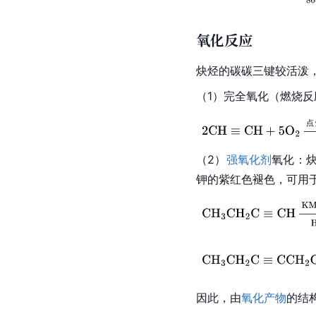
氧化反应
炔烃的碳碳三键较活泼
（1）完全氧化（燃烧
（2）
强氧化剂
氧化：
钾的紫红色褪色，可用
因此，由
氧化产物
的结