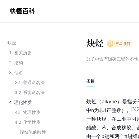
炔烃
炔烃
三星
条目
1
相关历史
分子中含有碳碳三键的不饱
2
结构
3
命名
条目
3.1
普通命名法
3.2
系统命名法
炔烃（alkyne）是
4
理化性质
[
3
]
[
中n为非1正整数）。
4.1
物理性质
一种炔烃，在工业中可
4.2
化学性质
醋酸、苯、合成橡胶、
端炔氢的酸性
由一个σ键和两个π键