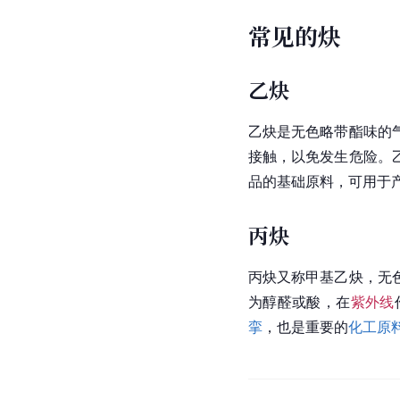
常见的炔
乙炔
乙炔是无色略带酯味的
接触，以免发生危险。
品的基础原料，可用于
丙炔
丙炔又称甲基乙炔，无
为醇醛或酸，在
紫外线
挛
，也是重要的
化工原