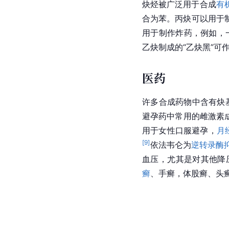
炔烃被广泛用于合成
有
合为苯。丙炔可以用于
用于制作炸药，例如，
乙炔制成的“乙炔黑”可
医药
许多合成药物中含有炔
避孕药中常用的雌激素
用于女性口服避孕，
月
[
9
]
依法韦仑为
逆转录酶
血压，尤其是对其他降
癣
、手癣，体股癣、头