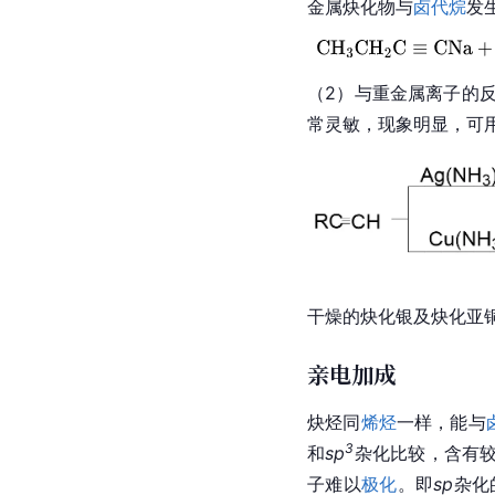
金属炔化物与
卤代烷
发
（2）与重金属离子的
常灵敏，现象明显，可
干燥的炔化银及炔化亚
亲电加成
炔烃同
烯烃
一样，能与
3
和
sp
杂化比较，含有较
子难以
极化
。即
sp
杂化