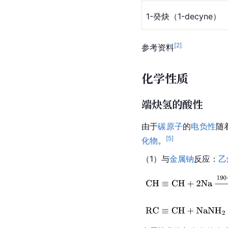
1-癸炔（1-decyne）
[
2
]
参考资料
化学性质
端炔氢的酸性
由于
碳原子
的
电负性
随
[
5
]
化物
。
（1）与
金属钠
反应：
乙