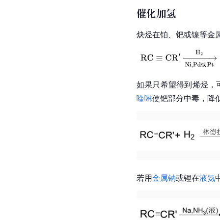
催化加氢
炔烃在铂、钯或镍等金属
如果只希望得到烯烃，
喹啉
使钯部分中毒，降
若用
金属钠
或锂在
液氨