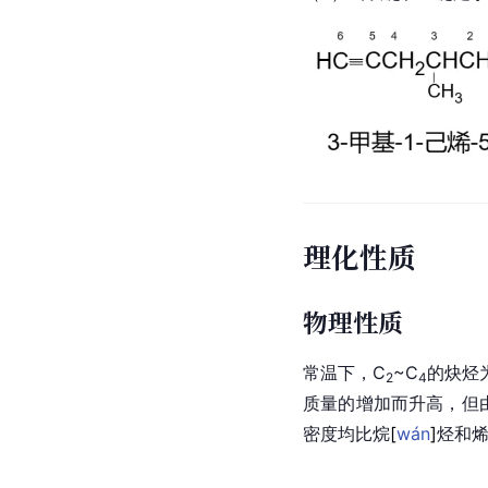
理化性质
物理性质
常温下，C
~C
的炔烃
2
4
质量的增加而升高，但
密度均比
烷
[
wán
]
烃和