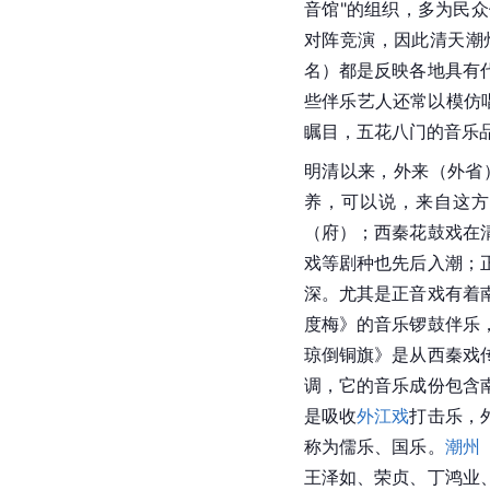
音
馆"的组织，多为民
对阵竞演，因此清天潮
名）都是反映各地具有
些伴乐艺人还常以模仿唱
瞩目，五花八门的音乐
明清以来，外来（外省
养，可以说，来自这方
（府）；西秦花鼓戏在
戏等剧种也先后入潮；
深。尤其是正音戏有着
度梅》的音乐锣鼓伴乐
琼倒铜旗》是从西秦戏
调，它的音乐成份包含
是吸收
外江戏
打击乐，
称为儒乐、国乐。
潮州
王泽如、荣贞、丁鸿业