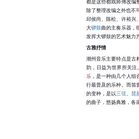
都是这些都戏师傅改编
除了整理改编之外也不
邱侯尚、陈松、许裕兴
大
锣鼓
曲的主奏乐器，
发挥大锣鼓的艺术魅力
古雅抒情
潮州音乐主要特点是古
韵，日益为世界所关注
乐
，是一种由几个人组
行最普及的乐种。而笛
的变种，是以
三弦
、
琵
的曲子，悠扬典雅，各