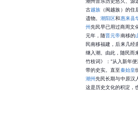
潮州音乐历史悠久、源
古
越族
（闽越族）的住
遗物。
潮阳区
和
惠来县
州
先民早已用过商周文
元年，随
晋元帝
南移的
民南移福建，后来几经
继入潮。由此，随民而
竹枝词》："从入新年
带的史实。直至
秦始皇
潮州
先民长期与中原汉
这是历史文化的积淀，