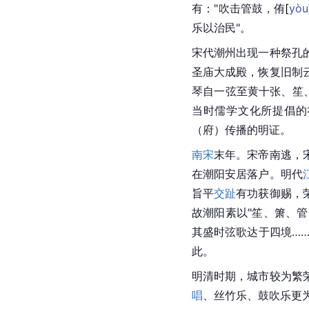
有："吹击管鼓，
侑
[
yòu
乐以治民"。
宋代
潮州出现一种祭孔
圣庙大成殿，恢复旧制
琴自一弦至黄十张、笙
当时儒学文化所提倡的
（府）传播的明证。
南宋
末年。宋帝南逃，
在潮阳安居落户。明代
旨平
交趾
有功获御赐，
故潮阳素以"笙、箫、
其盛时弦歌达于四境…
此。
明清时期，城市较为繁
唱
、丝竹乐、鼓吹乐更