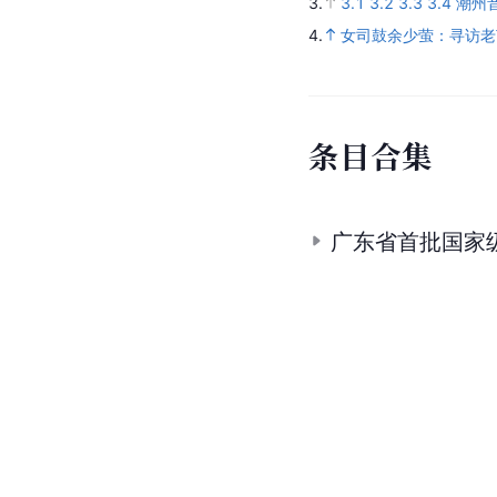
3.
3.1
3.2
3.3
3.4
潮州
4.
女司鼓余少萤：寻访老
条
目
合
集
广东省首批国家