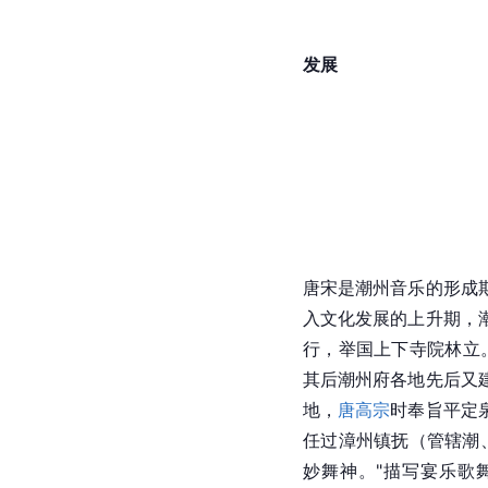
发展
唐宋是潮州音乐的形成
入文化发展的上升期，
行，举国上下
寺院
林立
其后潮州府各地先后又
地，
唐高宗
时奉旨平定
任过
漳
州镇抚（管辖潮
妙舞神。"描写宴乐歌