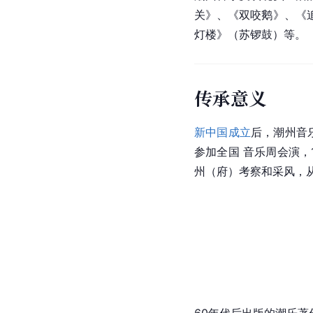
关》、《双咬鹅》、《
灯楼》（苏锣鼓）等。
传承意义
新中国成立
后，潮州音
参加全国 音乐周会演，1
州
（府）考察和采风，
60年代后出版的潮乐