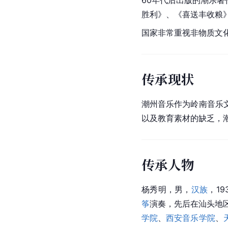
胜利》、《喜送丰收粮
国家非常重视
非物质文
传承现状
潮州音乐作为岭南音乐
以及教育素材的缺乏，
传承人物
杨秀明，男，
汉族
，1
筝
演奏，先后在汕头地
学院
、
西安音乐学院
、