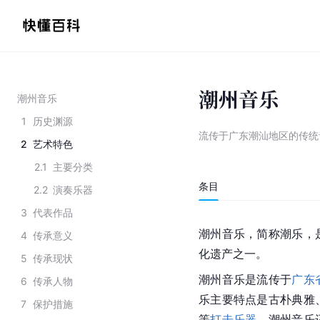
潮州音乐
潮州音乐
1
历史渊源
流传于广东潮汕地区的传统
2
艺术特色
2.1
主要分类
条目
2.2
演奏乐器
3
代表作品
潮州音乐，简称潮乐，
4
传承意义
化遗产
之一。
5
传承现状
潮州音乐是流传于
广东
6
传承人物
乐主要特点是古朴典雅
7
保护措施
等
打击乐器
。潮州音乐