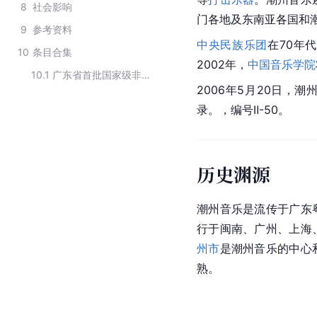
8
社会影响
门各地及东南亚各国和
9
参考资料
中央民族乐团
在70年
10
条目合集
2002年，
中国音乐学院
10.1
广东省首批国家级非物质文化遗产传统音乐类名录
2006年5月20日，
录。，编号Ⅱ-50。
历史渊源
潮州音乐是流传于广东
行于闽南、广州、上海
州市
是潮州音乐的中心
熟。