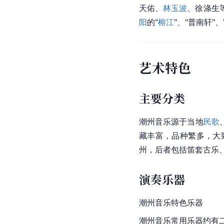
天佑、
林玉波
、徐涤生
阳
的"
榕江
"、"普南轩"、
艺术特色
主要分类
潮州音乐源于当地
民歌
藏丰富，品种繁多，大
州，后者包括笛套古乐
演奏乐器
潮州音乐特色乐器
潮州音乐常用乐器约有