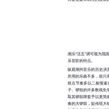
潮乐"活五"调可视为我
乐音阶的特点。
纵观潮州音乐的历史演
所用的乐曲不多，鼓只
鼓点节奏多以二板慢速
子、锣鼓的许多教戏先
取其
锣鼓
牌套予以更简
奏的大锣鼓，如传统大