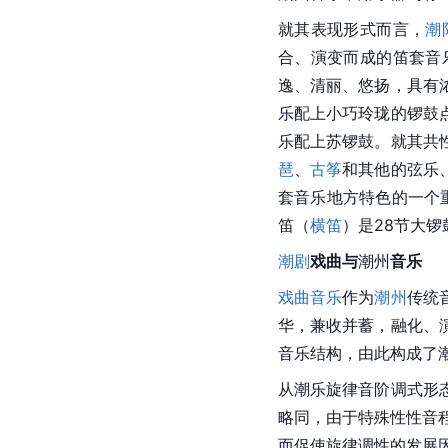
就其表现形式而言，
潮
合、演变而成的笛套音
逸、清丽、悠扬，具有
乐配上小巧玲珑的锣鼓
乐配上苏锣鼓。就其共
琶
、
古筝
和其他的弦乐
套音乐地方特色的一个
笛（
横笛
）是28节大锣
潮剧
戏曲与
潮州
音乐
戏曲音乐
作为
潮州
传统
华，兼收并蓄，融化、
音乐结构，由此构成了
从潮乐旋律
音阶
调式
形
略同，由于特殊性性音程
而促使旋律调性的发展