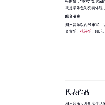
松愉快，"重六"表现深
就是潮乐色彩变奏体现
组合演奏
潮州音乐以内涵丰富、
套古乐、
弦诗乐
、细乐
代表作品
潮州音乐反映现实生活