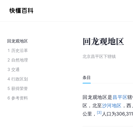
回龙观地区
回龙观地区
1
历史沿革
北京昌平区下辖镇
2
自然地理
3
交通
条目
4
行政区划
5
获得荣誉
回龙观地区是
昌平区
辖
6
参考资料
区，北至
沙河地区
，西
[
3
]
公里，
人口为306,31