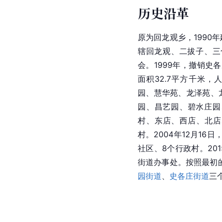
历史沿革
原为回龙观乡，1990年
辖回龙观、二拔子、三
会。1999年，撤销史
面积32.7平方千米，
园、慧华苑、龙泽苑、
园、昌艺园、碧水庄园
村、东店、西店、北店
村。2004年12月16
社区、8个行政村。201
街道办事处。按照最初的
园街道
、
史各庄街道
三