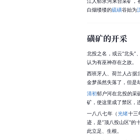
江人郁永河来台采矿，
白烟缕缕的
硫磺
谷始为
磺矿的开采
北投之名，或云“北头”
认为有巫神存在之故。
西班牙人、荷兰人占据
金梦虽然失落了，但是
清初
郁户河在北投的采
矿，使这里成了禁区，
一八八七年（
光绪
十三
迹，是“顶八投山区”
此立足、生根。