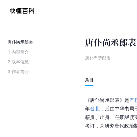
唐仆尚丞郎表
唐仆尚丞郎表
1
内容简介
唐仆尚丞郎表
2
版本信息
3
作者简介
条目
《唐仆尚丞郎表》是
严
年
台北
，后由中华书局
籍贯、出身、任职经历
考订，为研究唐代政治