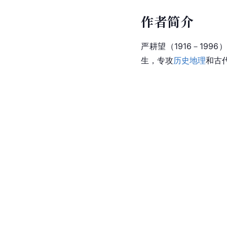
作者简介
严耕望（1916－19
生，专攻
历史地理
和古