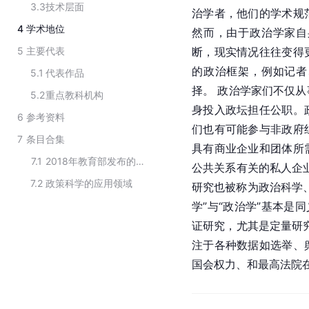
3.3
技术层面
治学者，他们的学术规
4
学术地位
然而，由于政治学家自
5
主要代表
断，现实情况往往变得
的政治框架，例如记者
5.1
代表作品
择。 政治学家们不仅
5.2
重点教科机构
身投入政坛担任公职。
6
参考资料
们也有可能参与非政府
7
条目合集
具有商业企业和团体所
7.1
2018年教育部发布的学位授予和人才培养学科目录
公共关系
有关的私人企
7.2
政策科学的应用领域
研究也被称为政治科学
学”与“政治学”基本是
证研究，尤其是定量研究
注于各种数据如选举、
国会
权力、和最高法院