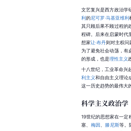
文艺复兴
是西方政治学
利
的
尼可罗·马基亚维利
其只顾后果不顾过程的
程碑。后来在启蒙时代
想家
让·布丹
则对主权问
为了避免社会动荡，有
的形成，也是
理性主义
十八世纪，工业革命兴
利主义
和自由主义理论
这一历史趋势的最伟大
科学主义政治学
19世纪的思想家在一定
塞、
梅因
、
滕尼斯
等。