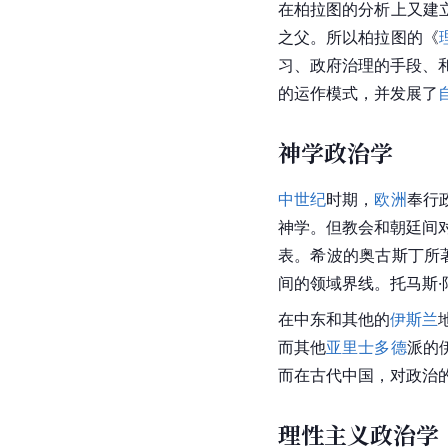
在柏拉图的分析上又建
之父。所以柏拉图的《
习、政府治理的手段、
的运作模式，并发展了
神学政治学
中世纪
时期，
欧洲
奉行
神学
。但教会和朝廷间
表。希波的奥古斯丁所
间的领域界线。托马斯
在中东和其他的
伊斯兰
而其他
亚里士多德
派的
而在古代中国，对政治
理性主义政治学