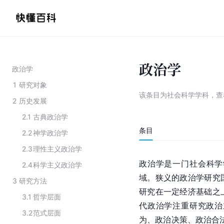
政治学
政治学
1
研究对象
该条目为
社会科学学科
，
查
2
历史发展
2.1
古典政治学
条目
2.2
神学政治学
2.3
理性主义政治学
政治学是一门社会科学
2.4
科学主义政治学
域。狭义的政治学研究
3
研究方法
研究在一定经济基础之
3.1
哲学层面
代政治学注重研究政治
3.2
范式层面
为、政治决策、政治合