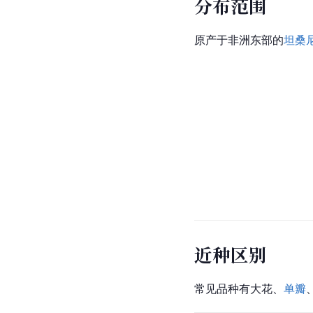
分布范围
原产于非洲东部的
坦桑
近种区别
常见品种有大花、
单瓣