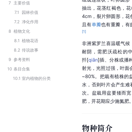
7
主要价值
抽出，花茎红褐色，花
7.1
园林价值
4cm，裂片卵圆形，
7.2
净化作用
且有
单瓣
也有重瓣，有
8
植物文化
[
1
]
8.1
植物花语
非洲紫罗兰喜温暖气候，
8.2
传说故事
耐阴，需肥沃疏松的
9
参考资料
扦
[
qiān
]
插、分株或播
射光，光照过强，叶面会
10
条目合集
~80%。把栽有植株
10.1
室内植物的分类
水，否则叶片会产生难
次。盆栽用盆要矮而宽
肥，开花期应少施
氮肥
物种简介