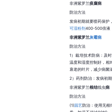
非洲
紫罗兰
疫腐病
防治方法
发病初期就要喷药保护，
可湿粉剂
400-500倍
非洲
紫罗兰
灰霉病
防治方法
1）栽培技术防病：及
温度和湿度控制好，
相
衰老的叶片，减少病菌
2）药剂防治：发病初
非洲
紫罗兰
根结
线虫
病
防治方法
(1)
园艺
防治：使用无根