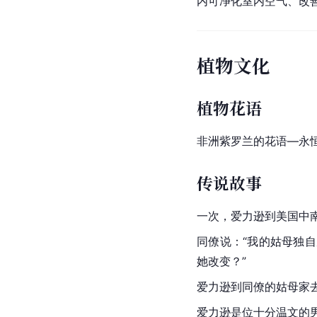
内可净化室内空气、改
植物文化
植物花语
非洲紫罗兰的花语—永
传说故事
一次，爱力逊到
美国
中
同僚说：“我的姑母独
她改变？”
爱力逊到同僚的姑母家
爱力逊是位十分
温文
的