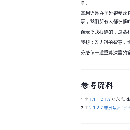
事。
基利近是在
美洲
很受欢
事，我们所有人都被催
而最令我心醉的，是
基
我想
：爱力逊的智慧，
分给每一道重幕深垂的
参
考
资
料
1.
1.1
1.2
1.3
杨永花, 
2.
2.1
2.2
非洲紫罗兰介