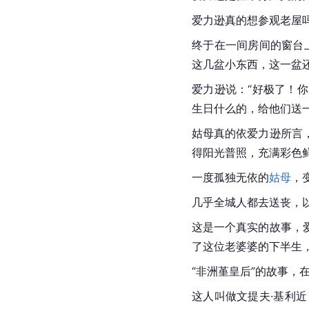
爱力逊真的想参观老屋
终于在一间房间的窗台
这几盆小东西，这一盆还
爱力逊说：“好极了！
生日什么的，给他们送
姑母
真的依爱力逊所言
得阳光普照，充满彩色
一度孤独无依的
姑母
，
几乎全城人都去送丧，
这是一个真实的故事，
了这位老婆婆的下半生
“非洲堇皇后”的故事
这人叫做文提夫·基利