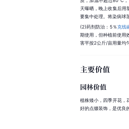
质，加温不超过80℃
天曝晒，晚上收集后用
要集中处理。将染病球茎在
(2)药剂防治：5％
克线
期使用，但种植前使用效
害平按2公斤/亩用量均
主要价值
园林价值
植株
矮小
，四季开花，
好的点缀装饰，是优良