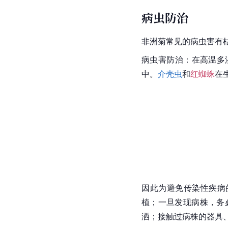
病虫防治
非洲
菊常见的病虫害有
病虫害防治
：在高温多
中
。
介壳虫
和
红蜘蛛
在
因此为避免传染性疾病
植；一旦发现病株，务
洒；接触过病株的器具