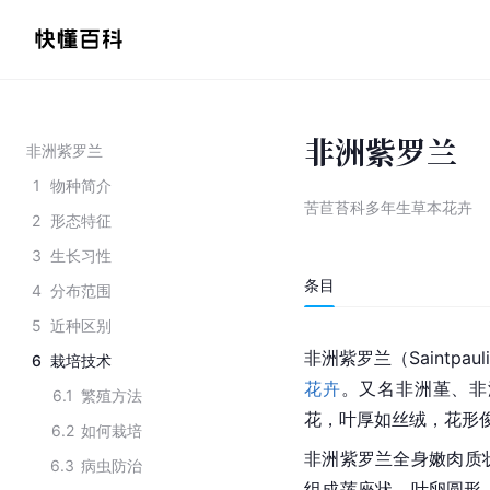
非洲紫罗兰
非洲紫罗兰
1
物种简介
苦苣苔科多年生草本花卉
2
形态特征
3
生长习性
条目
4
分布范围
5
近种区别
非洲
紫罗兰
（Saintpaul
6
栽培技术
花卉
。又名非洲堇、非
6.1
繁殖方法
花，叶厚如丝绒，花形
6.2
如何栽培
非洲紫罗兰全身嫩肉质
6.3
病虫防治
组成莲座状，叶卵圆形，