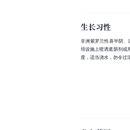
生长习性
非洲
紫罗兰
性喜半阴、温
培设施上喷洒遮荫剂或
度，适当浇水，勿令过