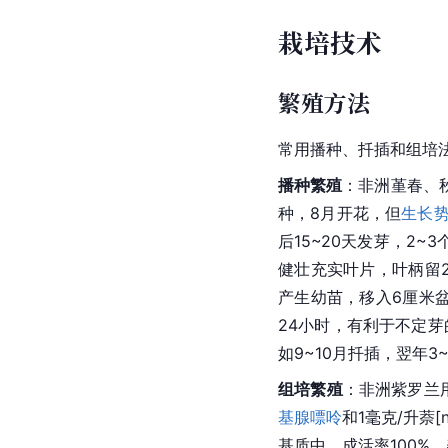
栽培技术
繁殖方法
常用播种、扦插和组培
播种繁殖
：非洲堇春、
种，8月开花，但
生长
后15~20天发芽，2
健壮充实叶片，叶柄留2
产生幼苗，移入6厘米
24小时，有利于不定芽
如9~10月扦插，翌年3
组培繁殖
：非洲紫罗兰
基
腺嘌呤
和1毫克/升萘
基质中，成活率100%