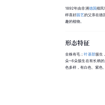
1892年由非洲
德国
殖民
样喜好
园艺
的父亲在德
趣的植物。
形态特征
全株有毛；
叶基部
簇生
朵~6朵簇生在有长柄的
色多样，有白色、紫色