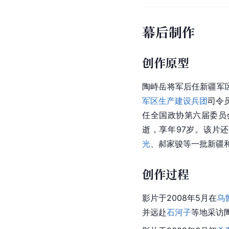
幕后制作
创作原型
陶峙岳将军后任新疆军
军区生产建设兵团
司令
任全国政协第六届委员会
逝，享年97岁。该片
光
、郝家骏等一批新疆
创作过程
影片于2008年5月在
乌
并远赴
石河子
等地采访