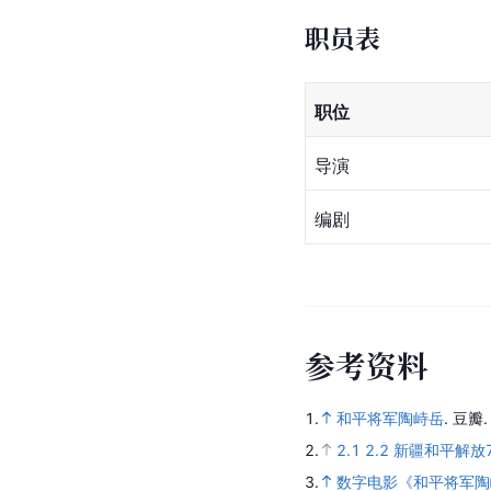
职员表
职位
导演
编剧
参
考
资
料
1.
和平将军陶峙岳
.
豆瓣
2.
2.1
2.2
新疆和平解放
3.
数字电影《和平将军陶