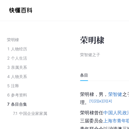
荣明棣
荣明棣
1
人物经历
荣智健之子
2
个人生活
3
亲属关系
条目
4
人物关系
5
注释
荣明棣，男，
荣智健
之
6
参考资料
[
1
]
[
2
]
[a]
[
3
]
[
4
]
理。
7
条目合集
荣明棣曾任
中国人民政
7.1
中国企业家家属
三届委员会
上海市青年
青年联合会以沪港澳三