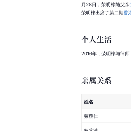
月28日，荣明棣随父亲
荣明棣出席了第二期
香
个人生活
2016年，荣明棣与律师
亲属关系
姓名
荣毅仁
杨鉴清