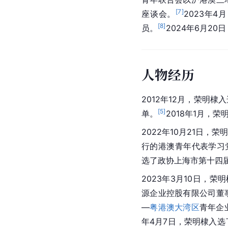
[
7
]
座谈会。
2023年
[
8
]
员。
2024年6月2
人物经历
2012年12月，荣明
[
5
]
单。
2018年1月，
2022年10月21日，荣
行的港澳青年代表学习
选了政协上海市第十四
2023年3月10日，
源企业控股有限公司董
—
粤港澳大湾区
青年企
年4月7日，荣明棣入