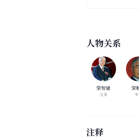
人
物
关
系
荣智健
荣
父亲
爷
注
释