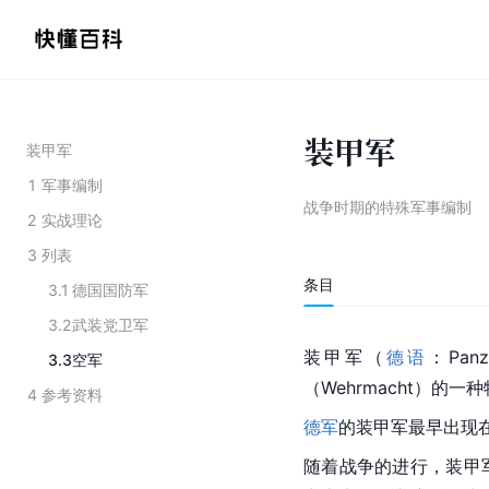
装甲军
装甲军
1
军事编制
战争时期的特殊军事编制
2
实战理论
3
列表
条目
3.1
德国国防军
3.2
武装党卫军
装甲军（
德语
：Panz
3.3
空军
（Wehrmacht）的
4
参考资料
德军
的装甲军最早出现在
随着战争的进行，装甲