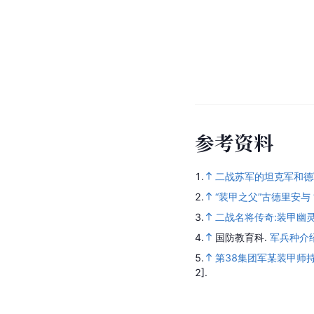
参
考
资
料
1.
二战苏军的坦克军和德
2.
“装甲之父”古德里安与
3.
二战名将传奇:装甲幽
4.
国防教育科.
军兵种介
5.
第38集团军某装甲师
2].