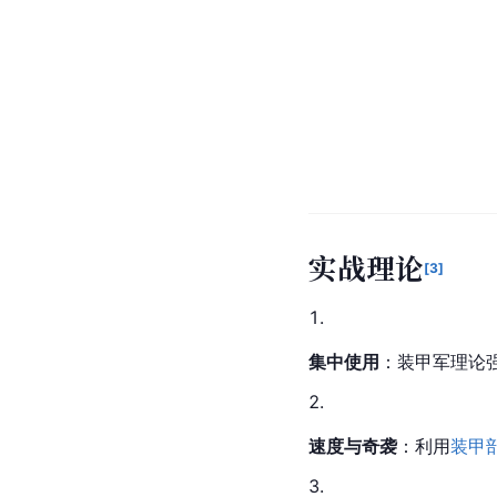
实战理论
[
3
]
集中使用
：装甲军理论
速度与奇袭
：利用
装甲