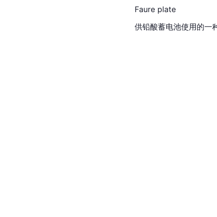
Faure plate
供
铅酸
蓄电池
使用的一