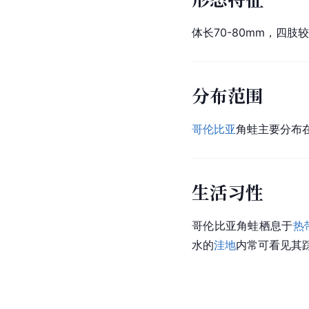
体长70-80mm，四
分布范围
哥伦比亚
角蛙主要分布
生活习性
哥伦比亚角蛙栖息于
热
水的
洼地
内常可看见其