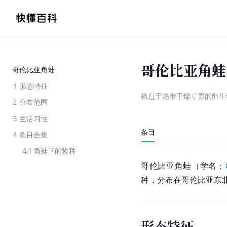
哥伦比亚角蛙
哥伦比亚角蛙
1
形态特征
栖息于热带干燥草原的卵生
2
分布范围
3
生活习性
条目
4
条目合集
4.1
角蛙下的物种
哥伦比亚
角蛙（学名：
种，分布在哥伦比亚东
形态特征