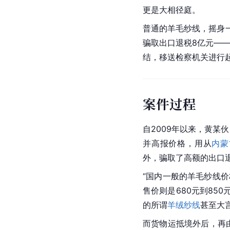
更是大相径庭。
普通的羊毛纱线，摇身一
骗取出口退税8亿元——
结，移送检察机关进行
案件过程
自2009年以来，黄某
并高报价格，用从
内蒙
外，骗取了高额的出口
“国内一般的羊毛纱线价
售价则是680元到850
的所谓
羊绒纱线
甚至大
而货物运抵境外后，再由