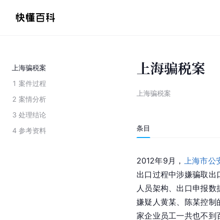
上海骗税案
上海骗税案
1
案件过程
上海骗税案
2
案情分析
3
处理结论
条目
4
参考资料
2012年9月，
上海市公
出口过程中涉嫌骗取出
人员架构、出口申报数
嫌疑人黄某、陈某控制
家企业员工一共也不到