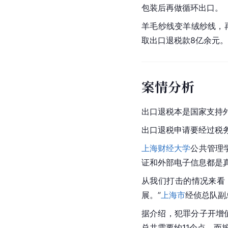
包装后再做循环出口。
羊毛纱线变
羊绒
纱线，
取出口退税款8亿余元。
案情分析
出口退税本是国家支持外
出口退税申请要经过税
上海财经大学
公共管理
证和外部电子信息都是
从我们打击的情况来看
展。”
上海市
经侦总队副
据介绍，犯罪分子开增
总共需要约11个点，而