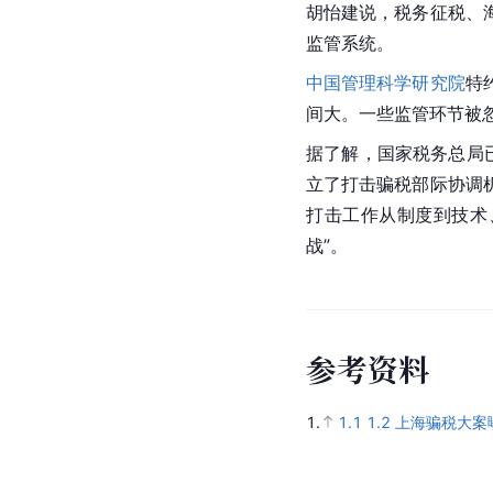
胡怡建说，税务征税、
监管系统。
中国管理科学研究院
特
间大。一些监管环节被
据了解，国家税务总局
立了打击骗税部际协调
打击工作从制度到技术
战”。
参
考
资
料
1.
1.1
1.2
上海骗税大案