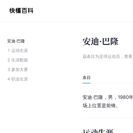
安迪·巴隆
安迪·巴隆
1
运动生涯
该条目为
足球运动员
，
查看
2
生涯数据
3
参加大赛
条目
4
职业生涯
安迪·巴隆，男，1980
场上位置是前锋。
运动生涯