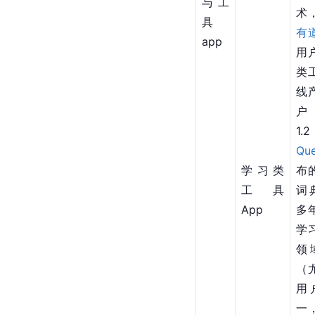
与工
术
具
有
app
用
类
线
户
1
Que
学习类
布
工具
词
App
多
学
领
（
用
一