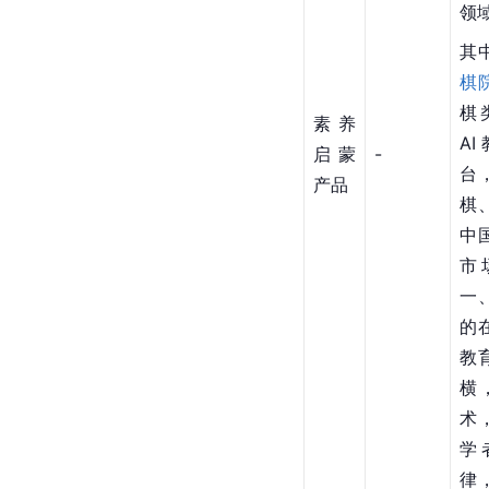
领
其
棋
棋
素养
AI
启蒙
-
台
产品
棋
中
市
一
的
教
横，
术
学
律