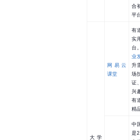
合
平
有
实
台
业
网易云
升
课堂
场
证
兴
有
精
中
是2
大学