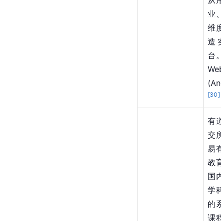
从
业
维
造
台
W
(A
[
30
]
有
交
易
教
国
学
的
课