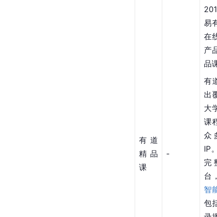
20
易
在
产
品
有
出
大
课
众
有道
I
精品
-
完
课
台
智
包
录