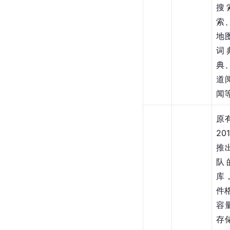
搜
索
地
词
典
道
闻
原
20
推
队
库
件
容
存