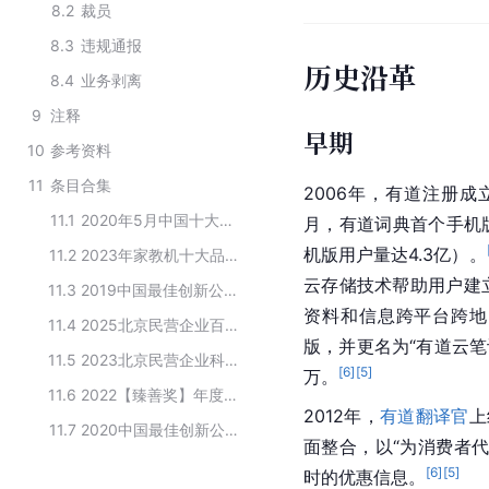
8.2
裁员
8.3
违规通报
历史沿革
8.4
业务剥离
9
注释
早期
10
参考资料
11
条目合集
2006年，有道注册成立
11.1
2020年5月中国十大智能翻译机品牌排行TOP5
月，有道词典首个手机版
机版用户量达4.3亿）。
11.2
2023年家教机十大品牌排行榜
云存储技术帮助用户建
11.3
2019中国最佳创新公司50榜单
资料和信息跨平台跨地点
11.4
2025北京民营企业百强榜单
版，并更名为“有道云笔
11.5
2023北京民营企业科技创新百强榜单
[
6
]
[
5
]
万。
11.6
2022【臻善奖】年度臻善企业
2012年，
有道翻译官
上
11.7
2020中国最佳创新公司50榜单
面整合，以“为消费者代
[
6
]
[
5
]
时的优惠信息。