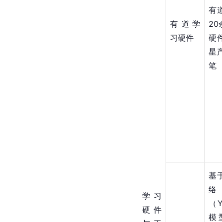
有
有道学
2
习硬件
硬
星
笔
基
学习
（
硬件
模