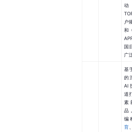
动
TO
户规
和
A
国
广
基
的
AI
道
素
品
编
育