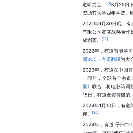
[
5
]
道听力宝。
3月25
资助其大学四年学费。即
2021年9月30日晚
有限公司签署战略合作
[
17
]
成剥离。
2022年，有道智能学
洲论坛
，
有道翻译
为大
2023年，有道在中国
，同年，全球首个有道出
里
》联合，将电影诗词
15日，有道全资持股的
2024年1月10日，有道与
[
20
]
伴。
2024年，有道“子曰
为一体。2024年中“子