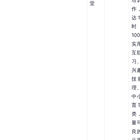
培
堂
作
达1
10
实
互
习
兴
技
理
中
育
类
量
良