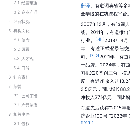
3.1
经营范围
翻译
、有道词典笔等多
3.2
企业产品
全学段的在线课程平台
4
经营状况
2007年12月，有道
5
机构文化
线。2011年，有道推出
[
5
]
[
6
]
5.1
使命
行业。
2018年4
年，有道正式登录纽交
5.2
愿景
[
7
]
[
5
]
司。
2021年，有
5.3
人才观
一品牌。2024年，有
5.4
口号
习机X20首创三合一
6
社会责任
度，有道净收入达13.
7
荣誉
2.5亿元，同比增长88
7.1
公司荣誉
净收入27.1亿元，同比增
7.2
产品荣誉
有道先后获得“2015
8
相关事件
济企业100强”“2023年
[
10
]
[
11
]
8.1
侵权