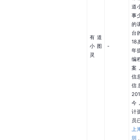
道
事
的
台
有道
1
小图
-
年
灵
编
案
信
信
2
今
计
员
上
圳