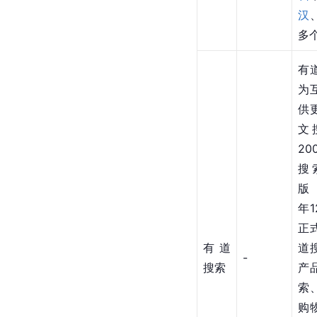
汉
多
有
为
供
文
2
搜
版
年1
正
有道
道
-
搜索
产
索
购