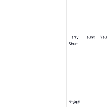
Harry Heung Yeu
Shum
吴迎晖