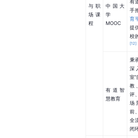
有
与职
中国大
手
场课
学 
育
程
MOOC
提
校
[
12
]
秉承
深
室
教
有道智
评
慧教育
场
前
全
闭