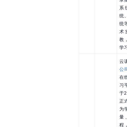
系
统
统
术
教
学
云
公
在
习
于2
正
为
量
程