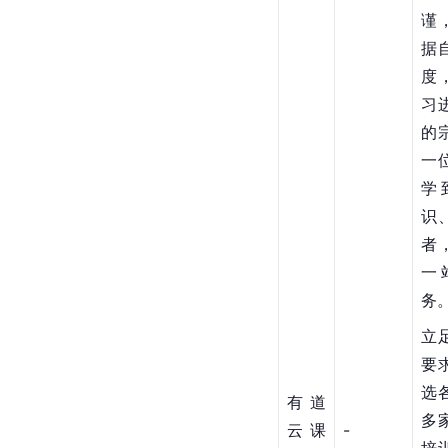
谨
据
度
习
的
一
学
识
者
一
务
立
要
选
有道
多
云课
-