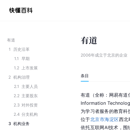
有道
有道
1
历史沿革
2006年成立于北京的企业
1.1
早期
1.2
上市发展
条目
2
机构治理
2.1
主要人员
有道（
全称
：网易有道信
2.2
主要股东
Information Technolog
2.3
对外投资
为学习者服务的教育科
2.4
分支机构
位于
北京市海淀区
西北
3
机构业务
依托互联网AI技术，