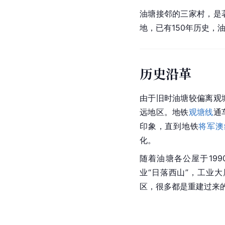
油塘接邻的三家村，是
地，已有150年历史，
历史沿革
由于旧时油塘较偏离观
远地区。地铁
观塘线
通
印象，直到地铁
将军澳
化。
随着油塘各公屋于19
业“日落西山”，工业
区，很多都是重建过来