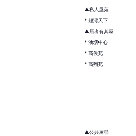
▲私人屋苑
* 鲤湾天下
▲居者有其屋
* 油塘中心
* 高俊苑
* 高翔苑
▲公共屋邨