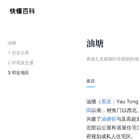
油塘
油塘
1
历史沿革
香港九龙观塘区东南部的地
2
环境及交通
3
邻近地区
条目
油塘（
英语
：Yau T
田
以南，鲤鱼门以西北。
兴建了
油塘邨
与及高超
北部以公屋和居屋住宅
府规划成私人住宅区。