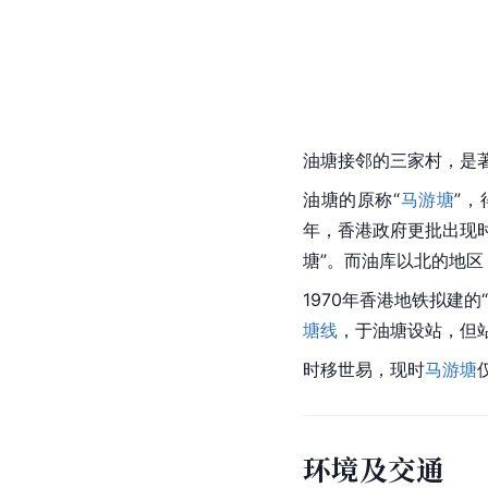
油塘接邻的三家村，是
油塘的原称“
马游塘
”，
年，香港政府更批出现
塘”。而油库以北的地
1970年
香港
地铁拟建的
塘线
，于油塘设站，但站
时移世易，现时
马游塘
环境及交通