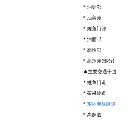
* 油塘邨
* 油美苑
* 
鲤鱼门
邨
* 油丽邨
* 高怡邨
* 高翔苑(部分)
▲主要交通干道
* 鲤鱼门道
* 茶果岭道
* 
东区海底隧道
* 高超道