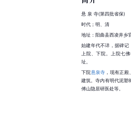
悬 泉 寺(第四批省保)
时代；明、清
地址：阳曲县西凌井乡
始建年代不详，据碑记
上院、下院。上院七佛
址。
下院
悬泉寺
，现有正殿
建筑。寺内有明代泥塑8
傅山隐居研医处等。