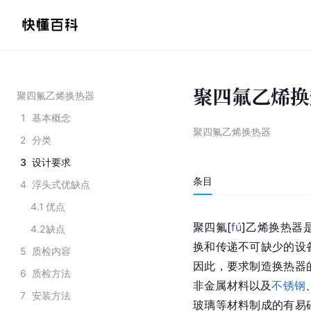
聚四氟乙烯换
聚四氟乙烯换热器
1
基本概念
聚四氟乙烯换热器
2
分类
3
设计要求
条目
4
浮头式优缺点
4.1
优点
聚四
氟
[
fú
]
乙烯
换热器
4.2
缺点
换和传递不可缺少的设
5
质检内容
因此，要求制造换热器
6
质检方法
非金属材料以及
不锈钢
7
安装方法
玻璃等材料制成的有易