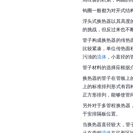
钩圈一般都为对开式结
浮头式换热器以其高度
的挑战，但反过来也不
管子构成换热器的传热
比较紧凑，单位传热面
污浊的
流体
，小直径的
管子材料的选择应根据
换热器的管子在管板上
上的标准排列形式有四
正方形排列，能够使管
另外对于多管程换热器
于安排隔板位置。
当换热器直径较大，管
止在壳程
流体
在弓形区