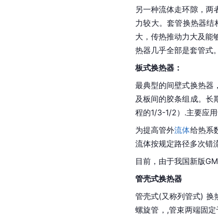
另一种流体走环隙，两
力较大。套管换热器结
大，传热推动力大及能够
热器几乎全部是套管式
板式换热器：
最典型的间壁式换热器
及板间的胶条组成。长
程的1/3-1/2）.主
为提高管外
流体
给热系
流体按规定路径多次错
目前，由于我国新版G
管壳式换热器
管壳式(又称列管式)
螺旋管，,管束两端固