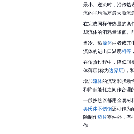
最小。逆流时，沿传热
流的平均温差最大顺流
在完成同样传热量的条
却流体的消耗量降低。
当冷、热
流体
两者或其
流体的进出口温度
相等
在传热过程中，降低间
体薄层(称为
边界层
)，
增加
流体
的流速和扰动
和降低能耗之间作合理
一般换热器都用金属材
奥氏体不锈钢
还可作为
除制作
垫片
零件外，有
作