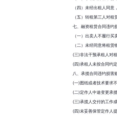
（四）未经出租人同意
（五）转租第三人对租
七、
融资租赁合同
违约
（一）出卖人不履行买
（二）未经同意将租赁
(三)非法干预承租人对
(四)承租人未按合同约
八、
承揽合同
违约损害
(一)图纸或者技术要求
(二)定作人中途变更承
(三)
承揽人
交付的工作
(四)未妥善保管定作人