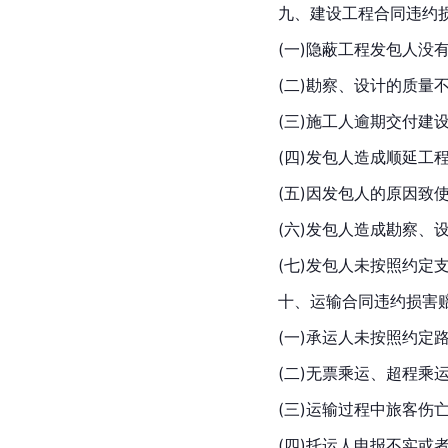
九、建设工程合同违约
(一)隐蔽工程发包人没
(二)勘察、设计的质
(三)施工人
逾期交付
建
(四)发包人造成顺延工
(五)因发包人的原因致
(六)发包人造成勘察、
(七)发包人未按照约定
十、运输合同违约损害
(一)承运人未按照约定
(二)无票乘运、超程乘
(三)运输过程中旅客伤
(四)托运人申报不实或