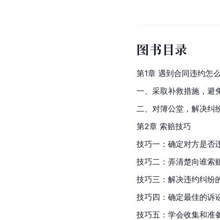
图书目录
第1章 遇到
合同违约
怎
一、采取补救措施，避
二、对簿公堂，解决纠
第2章 索赔技巧
技巧一：确定对方是否
技巧二：弄清楚向谁索
技巧三：解决违约纠纷
技巧四：确定最佳的诉
技巧五：学会收集和准