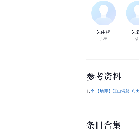
朱由枵
朱
儿子
爷
参
考
资
料
1.
【地理】江口沉银 八
条
目
合
集