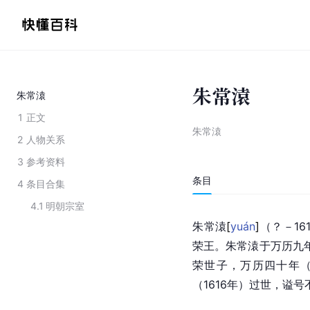
朱常溒
朱常溒
1
正文
朱常溒
2
人物关系
3
参考资料
条目
4
条目合集
4.1
明朝宗室
朱常
溒
[
yuán
]
（？－16
荣王。朱常溒于
万历
九
荣世子，万历四十年（
（1616年）过世，
谥号