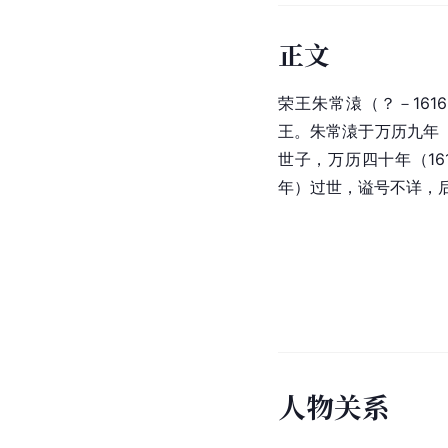
正文
荣王朱常溒（？－161
王。朱常溒于万历九年（
世子，万历四十年（1
年）过世，谥号不详，
人
物
关
系