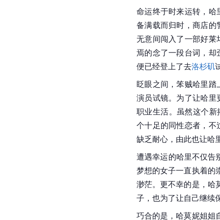
命运终于时来运转，哈
备满载而归时，商店的
无意间闯入了一部好莱
焉的念了一段台词，却
便已经登上了去
洛杉矶
眨眼之间，笨贼哈里踏
演员试镜。为了让哈里
职业生活。虽然这个新
个十足的同性恋者，不
缺乏耐心，由此也让哈
遭遇幸运的哈里不仅告
梦想的女子一直执着的
渺茫。更不幸的是，哈
子，也为了让自己继续
巧合的是，哈莫妮姐姐