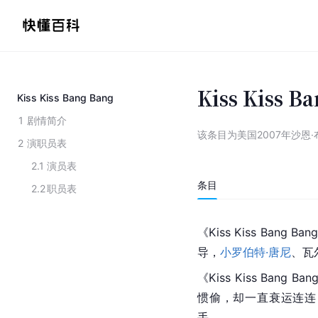
Kiss Kiss B
Kiss Kiss Bang Bang
1
剧情简介
该条目为
美国2007年沙恩
2
演职员表
2.1
演员表
条目
2.2
职员表
《Kiss Kiss Bang 
导，
小罗伯特·唐尼
、瓦
《Kiss Kiss Ban
惯偷，却一直衰运连连
手。