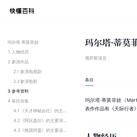
玛尔塔·蒂莫
玛尔塔·蒂莫菲娃
1
人物经历
俄罗斯演员
2
参演作品
2.1
参演电视剧
条目
2.2
参演电影
3
参考资料
玛尔塔·蒂莫菲娃（Mart
4
条目合集
表作作品有《
天际行者
4.1
《天才神秘会社》的主要演员
4.2
《阿比盖尔》的主要演员
4.3
《救国同盟》的主要演员
人物经历