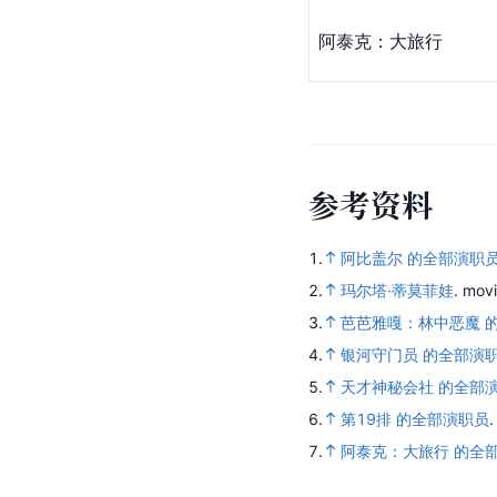
阿泰克：大旅行
参
考
资
料
1.
阿比盖尔 的全部演职
2.
玛尔塔·蒂莫菲娃
.
mov
3.
芭芭雅嘎：林中恶魔 
4.
银河守门员 的全部演
5.
天才神秘会社 的全部
6.
第19排 的全部演职员
7.
阿泰克：大旅行 的全