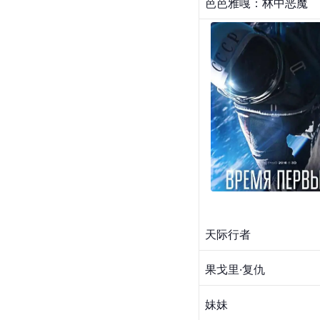
芭芭雅嘎：林中恶魔
天际行者
果戈里·复仇
妹妹