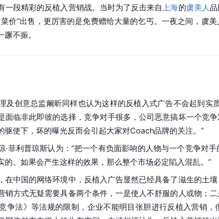
有一段精彩的反植入营销战。当时为了反击来自
上海
的
虞美人
品
白菜价”出售，更厉害的是免费赠给大量的乞丐。一夜之间，虞
一蹶不振。
理及创意总监阚昕同样也认为这样的反植入式广告不会起到实质
是面临非此即彼的选择，竞争对手很多，公司恶意搞坏一个竞争
驱使下，坏的曝光反而会引起大家对Coach品牌的关注。”
琼·菲利普琼斯认为：“把一个有负面影响的人物与一个竞争对
实的。如果会产生这样的效果，那么整个市场必定陷入混乱。”
，在中国的网络环境中，反植入广告显然已经具备了滋生的土壤
营销方式无疑需要具备两个条件，一是使人不舒服的人或物；二
竞争法
》等法规的限制，企业不能明目张胆进行反植入营销，