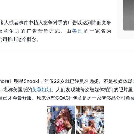
者人或者事件中植入竞争对手的广告以达到降低竞争
及竞争力的广告营销方式。由
美国
的一家名为
er广告公司推出这个概念。
y Shore》明星Snooki，年仅22岁就已经臭名远扬。不是被
，堪称美国版的
芙蓉姐姐
。人们发现她每次被媒体拍到的照片里，
自己才会最舒服。原来这些
COACH
包竟是另一家奢侈品公司免费赠