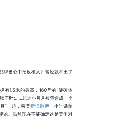
品牌当心中招反植入》曾经就举出了
1.5米的身高，160斤的“健硕体
喝了吐;……总之小月月被塑造成一个
月”一起，荣登
新浪微博
一小时话题
的评论。虽然现在不能确定这是竞争对