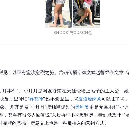
SNOOKI与COACH包
鲜见，甚至有愈演愈烈之势。营销传播专家文武赵曾经在文章《
月月事件”。小月月是网友蓉荣在天涯论坛上帖子的主人公，她拥有
快餐厅里吟唱“
葬花吟
”;她不爱卫生，喝
皮蛋瘦肉粥
可以吐了喝，
象。尤其是被“小月月”接触糟蹋过的
奥利奥
更是无辜地和“小月
题，甚至有很多人回复说“以后再也不吃奥利奥，看到就想吐”
对品牌的恶搞一定意义上也是一种反植入的营销方式。