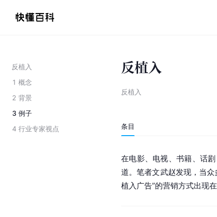
反植入
反植入
1
概念
反植入
2
背景
3
例子
条目
4
行业专家视点
在电影、电视、书籍、话剧
道。笔者文武赵发现，当众
植入广告”的营销方式出现