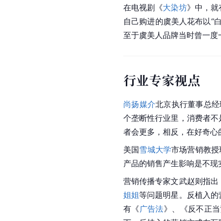
在电视剧《
大染坊
》中，就
自己购进的虞美人花布以“
至于虞美人品牌当时曾一度
行业专家视点
尚扬媒介
北京执行董事总经
个垄断性行业里，消费者不
者会更多，相反，在好奇心的
美国
雪城大学
市场营销教授
产品的销售产生影响是不现
营销传播专家文武赵则指出
姐姐
等问题明星。反植入的
有《
广告法
》、《
反不正当