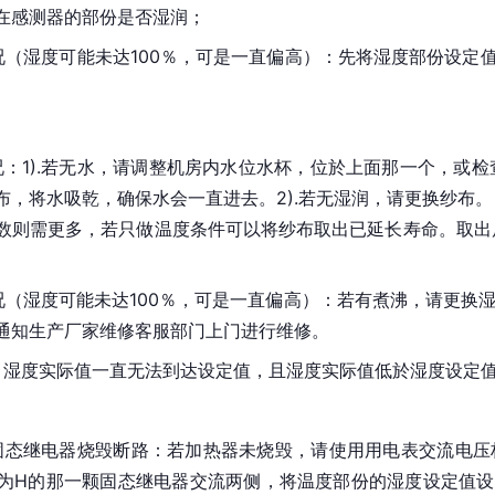
在感测器的部份是否湿润；
况（湿度可能未达100％，可是一直偏高）：先将湿度部份设定
况：1).若无水，请调整机房内水位水杯，位於上面那一个，或
布，将水吸乾，确保水会一直进去。2).若无湿润，请更换纱布
数则需更多，若只做温度条件可以将纱布取出已延长寿命。取出
况（湿度可能未达100％，可是一直偏高）：若有煮沸，请更换
通知生产厂家维修客服部门上门进行维修。
后，湿度实际值一直无法到达设定值，且湿度实际值低於湿度设定
固态继电器烧毁断路：若加热器未烧毁，请使用用电表交流电压
为H的那一颗固态继电器交流两侧，将温度部份的湿度设定值设