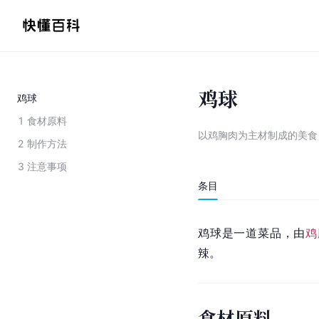
鸡球
鸡球
1
食材原料
以鸡胸肉为主材制成的美食
2
制作方法
3
注意事项
条目
鸡球是一道菜品，由
鸡
辣。
食材原料