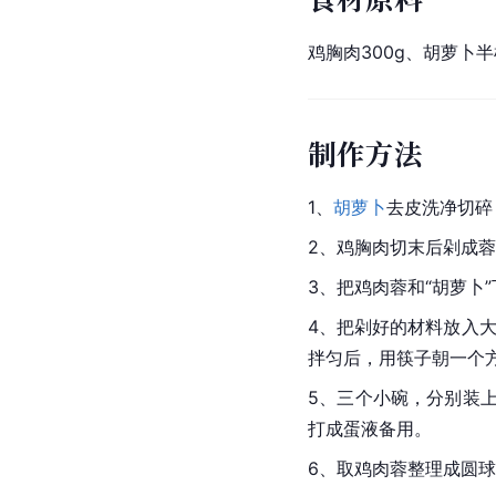
鸡胸肉300g、胡萝卜
制作方法
1、
胡萝卜
去皮洗净切碎
2、鸡胸肉切末后剁成
3、把鸡肉蓉和“胡萝卜
4、把剁好的材料放入大
拌匀后，用筷子朝一个
5、三个小碗，分别装
打成蛋液备用。
6、取鸡肉蓉整理成
圆球