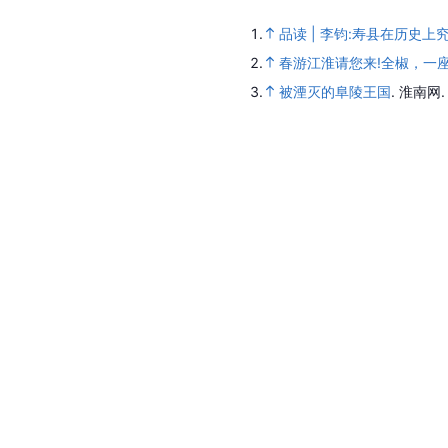
1.
品读 | 李钧:寿县在历史上
2.
春游江淮请您来!全椒，一
3.
被湮灭的阜陵王国
.
淮南网