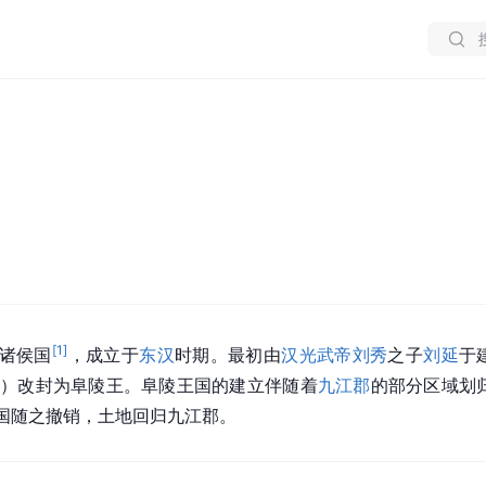
[
1
]
诸侯国
，成立于
东汉
时期。最初由
汉光武帝刘秀
之子
刘延
于
年）改封为阜陵王。阜陵王国的建立伴随着
九江郡
的部分区域划
国随之撤销，土地回归九江郡。