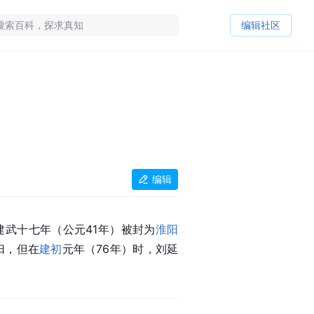
编辑社区
编辑
建武十七年（公元41年）被封为
淮阳
归，但在
建初
元年（76年）时，刘延