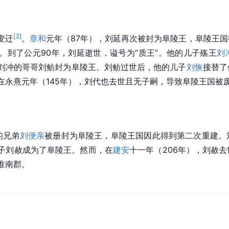
[
2
]
变迁
。
章和
元年（87年），刘延再次被封为阜陵王，阜陵王
。到了公元90年，刘延逝世，谥号为“质王”。他的儿子殇王
刘
刘冲的哥哥刘鲂封为阜陵王。刘鲂过世后，他的儿子
刘恢
接替了
在永熹元年（145年），刘代也去世且无子嗣，导致阜陵王国被
的兄弟
刘便亲
被册封为阜陵王，阜陵王国因此得到第二次重建。
子刘赦成为了阜陵王。然而，在
建安
十一年（206年），刘赦
淮南郡。