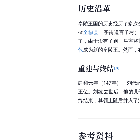
历史沿革
阜陵王国的历史经历了多次
省
全椒县
十字街道百子村）
了，由于没有子嗣，皇室将
代
成为新的阜陵王。然而，
重建与终结
[
3
]
建和元年（147年），刘代
王位。刘统去世后，他的儿
终结束，其领土随后并入了
参
考
资
料