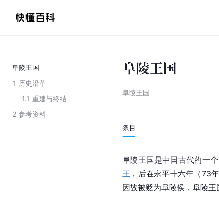
阜陵王国
阜陵王国
1
历史沿革
阜陵王国
1.1
重建与终结
2
参考资料
条目
阜陵王国是
中国
古代的一个
王
，后在永平十六年（73
因故被贬为阜陵侯，阜陵王