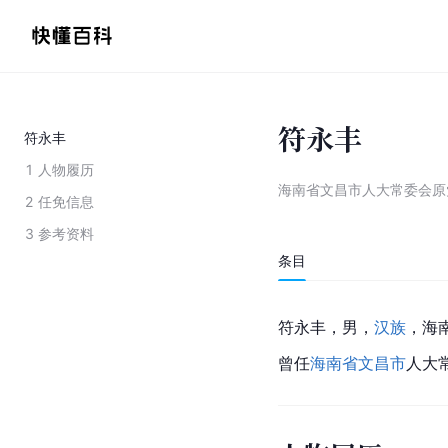
符永丰
符永丰
1
人物履历
海南省文昌市人大常委会原
2
任免信息
3
参考资料
条目
符永丰，男，
汉族
，海
曾任
海南省
文昌市
人大