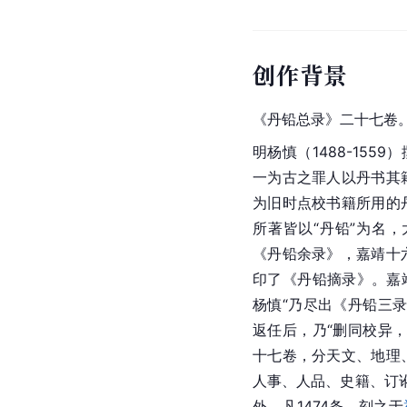
创作背景
《丹铅总录》二十七卷
明杨慎（1488-15
一为古之罪人以丹书其
为旧时点校书籍所用的
所著皆以“丹铅”为名
《丹铅余录》，嘉靖十
印了《丹铅摘录》。嘉
杨慎“乃尽出《丹铅三
返任后，乃“删同校异
十七卷，分天文、地理
人事、人品、史籍、订
外，凡1474条。刻之于