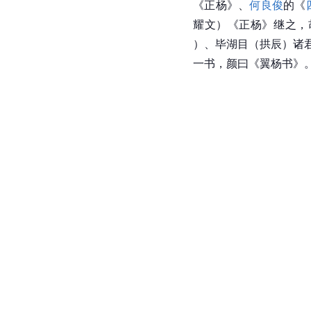
《正杨》、
何良俊
的《
耀文）《正杨》继之，
）、毕湖目（拱辰）诸
一书，颜曰《翼杨书》。