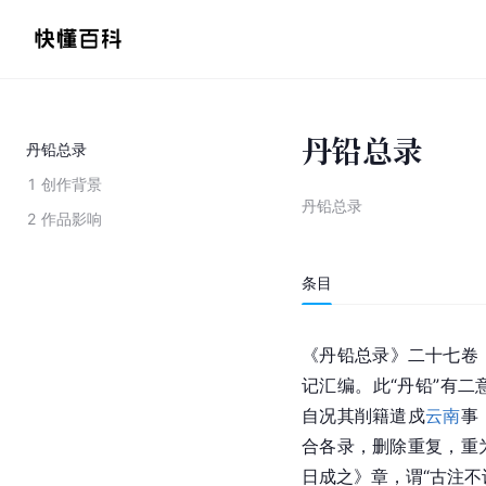
丹铅总录
丹铅总录
1
创作背景
丹铅总录
2
作品影响
条目
《丹铅总录》二十七卷
记汇编。此“丹铅”有
自况其削籍遣戍
云南
事
合各录，删除重复，重
日成之》章，谓“古注不