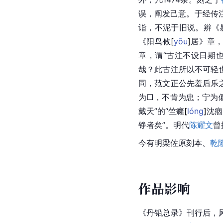
误，阐发己意。于经传
诣，不泥于旧说。辨《
《阳鸟
攸
[
yōu
]
居》章，
章，谓“古注不设日期
哉？此古注所以不可轻
同，范文正公先羞后乐
为□，不肯为忠；宁为
戴天”的“竺
癃
[
lóng
]
沈
痼
铮者矣”。明代
陈耀文
曾
今有明梁佐原刻本、
乾
作品影响
《丹铅总录》刊行后，