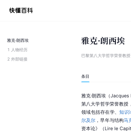
雅克·朗西埃
雅克·朗西埃
1
人物经历
巴黎第八大学哲学荣誉教授
2
外部链接
条目
雅克·朗西埃（Jacques 
第八大学
哲学荣誉教授，
领域包括存在学、
知识
尔及尔
，早年与结构
马
资本论》（Lire le Capi