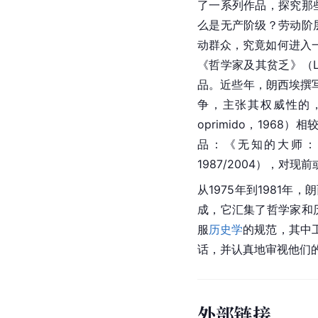
了一系列作品，探究那
么是无产阶级？劳动阶
动群众，究竟如何进入
《哲学家及其贫乏》（LeP
品。近些年，朗西埃撰
争，主张其权威性的
oprimido，196
品：《无知的大师：关于知识解放的
1987/2004），
从1975年到1981
成，它汇集了哲学家和历
服
历史学
的规范，其中
话，并认真地审视他们
外部链接