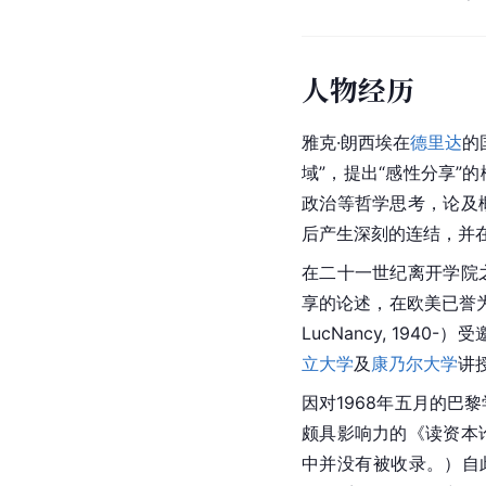
人物经历
雅克·朗西埃在
德里达
的
域”，提出“感性分享”
政治等哲学思考，论及
后产生深刻的连结，并
在二十一世纪离开学院
享的论述，在欧美已誉为
LucNancy, 194
立大学
及
康乃尔大学
讲
因对1968年五月的巴
颇具影响力的《读资本
中并没有被收录。）自