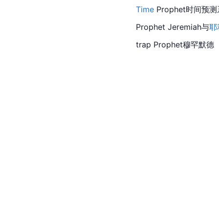
Time
 Prophet时间预
Prophet Jeremiah与
耶
trap Prophet穆罕默德