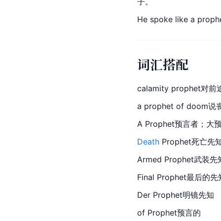
子。
He spoke like a 
词汇搭配
calamity prophet
a prophet of doo
A Prophet预言者
Death
 Prophet死亡先
Armed Prophet武装先
Final Prophet最后的先
Der Prophet明镜先知
of Prophet预言的