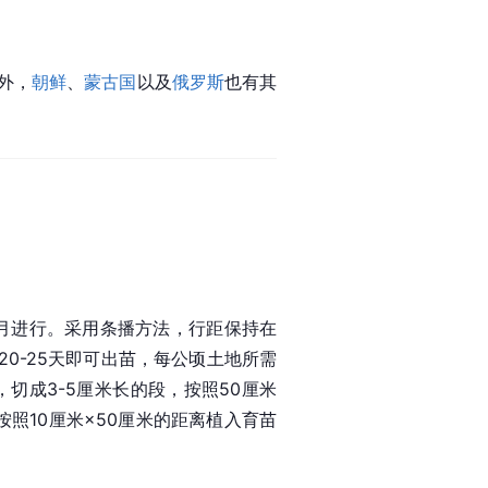
外，
朝鲜
、
蒙古国
以及
俄罗斯
也有其
0月进行。采用条播方法，行距保持在
0-25天即可出苗，每公顷土地所需
切成3-5厘米长的段，按照50厘米
照10厘米×50厘米的距离植入育苗