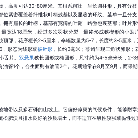
物，高度可达30-80厘米。其根系粗壮，呈长圆柱形，具有分
部位紧密覆盖着纤维状叶柄残基以及显著的环纹。茎单一且分支
，拥有扁长的叶柄，基部有宽阔的叶鞘，略微包裹茎部；叶片形
，最宽达18厘米，经过多次羽状分裂，最终形成狭楔形的小裂
枝顶部，花序梗长2-5厘米，伞辐数量为5-7，长度约3-5厘米
-6，形态为线形或
披针形
，长约3毫米；萼齿呈现三角状卵形；花
小舌片。
双悬果
狭长圆形或椭圆形，尺寸约为4-5毫米长，2-
油管1个，合生面则有油管2个。花期通常在8月至9月，而果期
陵地带以及多石砾的山坡上。它偏好凉爽的气候条件，能够耐寒
疏松肥沃且排水良好的沙质壤土，而不适宜在酸性较强或黏性过