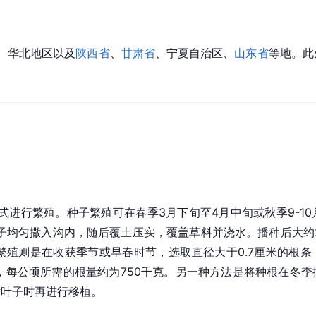
、华北地区以及
陕西省
、
甘肃省
、宁夏自治区、
山东省
等地。此
式进行繁殖。种子繁殖可在春季3月下旬至4月中旬或秋季9-1
种子均匀撒入沟内，随后覆土压实，覆盖草料并浇水。播种后大约2
繁殖则是在收获季节或早春时节，选取直径大于0.7厘米的根条，
，每公顷所需的根量约为750千克。另一种方法是将种根在冬季按
片叶子时再进行移植。