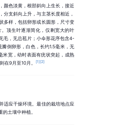
枝，颜色淡黄，根部斜向上生长，接近
，分支斜向上升，与主茎长度相近，
状多样，包括卵形或长圆形，尺寸变
片。顶生叶逐渐简化，仅剩宽大的叶
，无毛，无总苞片；小伞形花序包含4-
瓣倒卵形，白色，长约1.5毫米，无
3毫米宽，幼时表面有疣状突起，成熟
[
1
]
[
2
]
则在9月至10月。
并适应干燥环境。最佳的栽培地点应
重的土壤中种植。