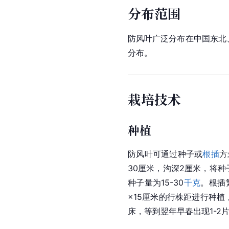
分布范围
防风叶广泛分布在中国东北
分布。
栽培技术
种植
防风叶可通过种子或
根插
方
30厘米，沟深2厘米，将
种子量为15-30
千克
。根插
×15厘米的行株距进行种植
床，等到翌年早春出现1-2