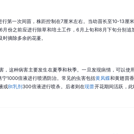
行第一次间苗，株距控制在7厘米左右。当幼苗长至10-13厘米
6月份之前应进行除草和培土工作，6月上旬和8月下旬分别追
及时摘除多余的花薹。
，这种病害主要发生在夏季和秋季。一旦发现病情，可以使用浓度
%粉锈宁1000倍液进行喷洒防治。常见的虫害包括
黄凤蝶
和黄翅茴香
倍液或
Bt乳剂
300倍液进行喷杀。后者则在
现蕾
开花期间活跃，此时