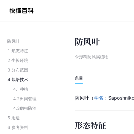
防风叶
防风叶
1
形态特征
伞形科防风属植物
2
生长环境
3
分布范围
条目
4
栽培技术
4.1
种植
防风叶（
学名
：Saposhniko
4.2
田间管理
4.3
病虫防治
5
用途
形态特征
6
参考资料