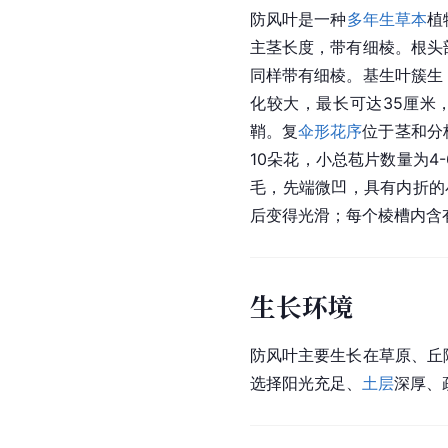
防风叶是一种
多年生草本
植
主茎长度，带有细棱。根头
同样带有细棱。基生叶簇生
化较大，最长可达35厘米
鞘。复
伞形花序
位于茎和分
10朵花，小总苞片数量为4
毛，先端微凹，具有内折的
后变得光滑；每个棱槽内含有
生长环境
防风叶主要生长在草原、丘
选择阳光充足、
土层
深厚、