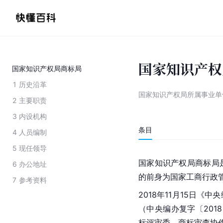
国家知识产权
国家知识产权局商标局
1
历史沿革
国家知识产权局所属事业单
2
主要职责
3
内设机构
条目
4
人员编制
5
现任领导
国家知识产权局
商标局
6
办公地址
的前身为国家工商行政
7
参考资料
2018年11月15日
（中央编办复字〔201
标评审委、商标审查协