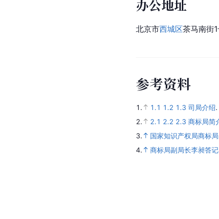
办公地址
北京市
西城区
茶马南街1
参
考
资
料
1.
1.1
1.2
1.3
司局介绍
2.
2.1
2.2
2.3
商标局简
3.
国家知识产权局商标局
4.
商标局副局长李昶答记