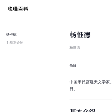
杨惟德
杨惟德
1
基本介绍
杨惟德
条目
中国
宋代
宫廷天文学家。
日。
基本介绍