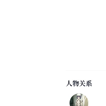
人
物
关
系