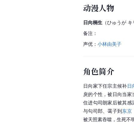
动漫人物
日向桐生
（ひゅうが キ
备注：
声优：
小林由美子
角色简介
日向家下任宗主候补
日
戾的个性，被日向当家
住进勾司朗家后被其感
与勾司郎、霭子到
东京
被天照素吞噬，生死不