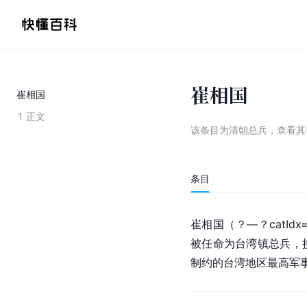
崔相国
崔相国
1
正文
该条目为
清朝总兵
，
查看
其
条目
崔相国（？—？catIdx
被任命为台湾镇总兵，
制约的台湾地区最高军