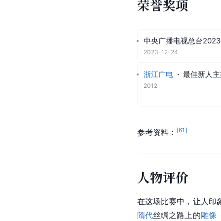
荣誉奖项
中央广播电视总台202
2023-12-24
浙江广电
·
最佳新人主
2012
[
61
]
参考资料：
人物评价
在这场比赛中，让人印
隋代
丝绸之路上的
雕像