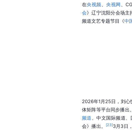
在
央视频
、
央视网
、C
会
》辽宁沈阳分会场主
频道文艺专题节目《
中
2026年1月25日，刘
体矩阵等平台同步播出
频道
、中文国际频道、
[
23
]
会》播出。
3月3日