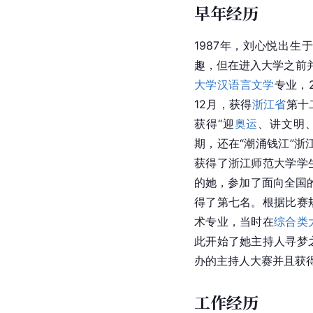
早年经历
1987年，刘心悦出
趣，但在进入大学之前并
大学
汉语言文学
专业，
12月，获得
浙江省
第十
获得“迎
奥运
、讲文明
期，还在“潮涌钱江”浙
获得了浙江师范大学学
的她，参加了面向全国
得了第七名。根据比赛
术专业，当时在
综合类
此开始了她主持人寻梦
办的主持人大赛并且获
工作经历