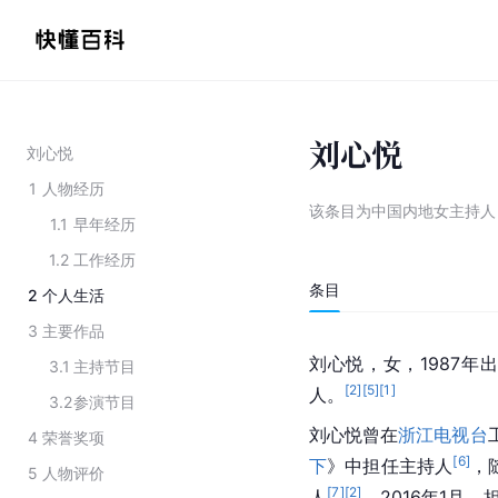
刘心悦
刘心悦
1
人物经历
该条目为
中国内地女主持人
1.1
早年经历
1.2
工作经历
条目
2
个人生活
3
主要作品
刘心悦，女，1987年
3.1
主持节目
[
2
]
[
5
]
[
1
]
人。
3.2
参演节目
刘心悦曾在
浙江电视台
4
荣誉奖项
[
6
]
下
》中担任主持人
，
5
人物评价
[
7
]
[
2
]
人
。2016年1月，