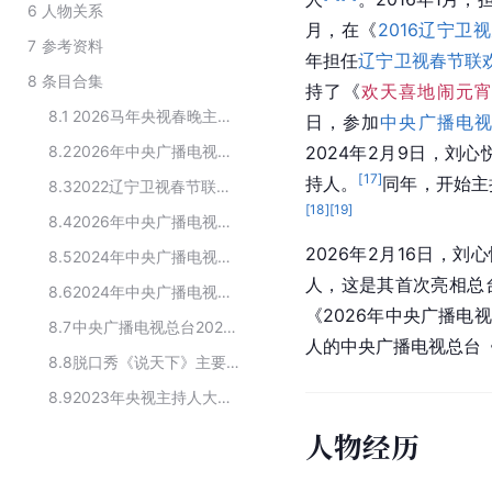
6
人物关系
月，在《
2016辽宁卫
7
参考资料
年担任
辽宁卫视春节联
8
条目合集
持了《
欢天喜地闹元宵·
8.1
2026马年央视春晚主持人
日，参加
中央广播电视
8.2
2026年中央广播电视总台春节联欢晚会节目单
2024年2月9日，刘心
[
17
]
持人。
同年，开始主
8.3
2022辽宁卫视春节联欢晚会表演嘉宾名单
[
18
]
[
19
]
8.4
2026年中央广播电视总台元宵晚会的演职人员
2026年2月16日，
8.5
2024年中央广播电视总台中秋晚会表演嘉宾名单
人，这是其首次亮相总
8.6
2024年中央广播电视总台春节联欢晚会参与者
《2026年中央广播电
8.7
中央广播电视总台2023主持人大赛第一赛段小组赛第一
人的中央广播电视总台《
8.8
脱口秀《说天下》主要演员
8.9
2023年央视主持人大赛进入总决赛选手
人物经历