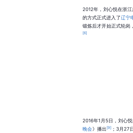
2012年，刘心悦在浙
的方式正式进入了
辽宁
锻炼后才开始正式轮岗
[
6
]
2016年1月5日，刘心
[
9
]
晚会
》播出
；3月2