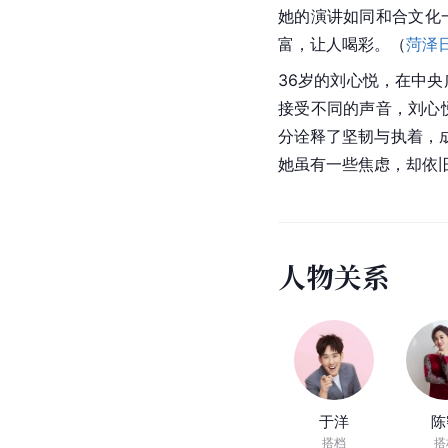
她的演讲如同和合文化
富，让人喝彩。（
菏泽
36岁的刘心悦，在中
接受不同的声音，刘心
分诠释了坚韧与执着，
她虽有一些焦虑，却依
人
物
关
系
于洋
陈
搭档
搭