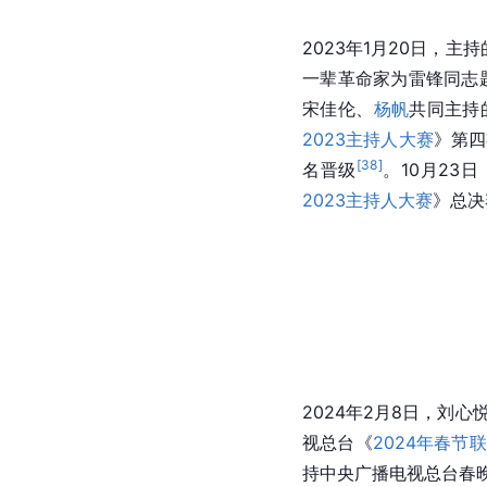
2023年1月20日，主持
一辈革命家为雷锋同志
宋佳伦、
杨帆
共同主持
2023主持人大赛
》第四
[
38
]
名晋级
。10月23
2023主持人大赛
》总决
2024年2月8日，刘
视总台《
2024年春节
持中央广播电视总台春