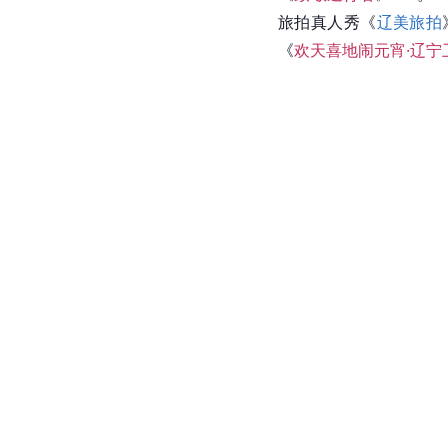
旅拍真人秀《
辽美旅拍
《
欢天喜地闹元宵·辽宁卫