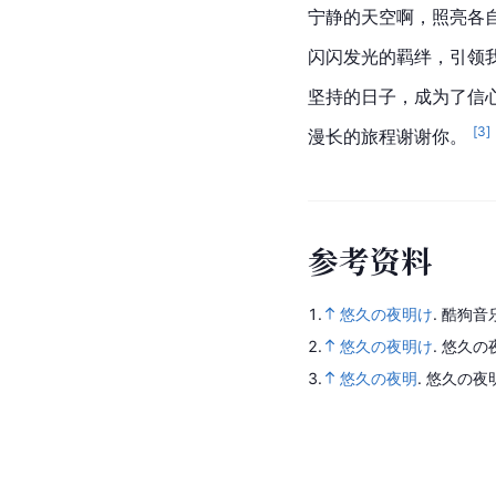
宁静的天空啊，照亮各
闪闪发光的羁绊，引领
坚持的日子，成为了信
[
3
]
漫长的旅程谢谢你。 
参
考
资
料
1.
悠久の夜明け
.
酷狗音
2.
悠久の夜明け
.
悠久の
3.
悠久の夜明
.
悠久の夜