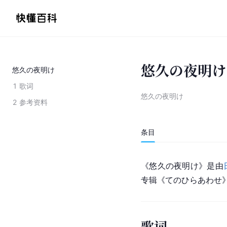
悠久の夜明け
悠久の夜明け
1
歌词
悠久の夜明け
2
参考资料
条目
《悠久の夜明け》是由
专辑《てのひらあわせ
歌词