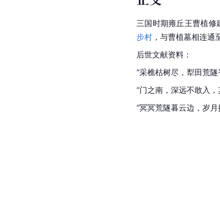
三国时期雍丘王曹植修
步村
，与
曹植墓
相连通至
后世文献资料：
“采樵枯树尽，犁田荒隧
“门之南，深远不敢入
“冥冥荒隧暮云边，岁