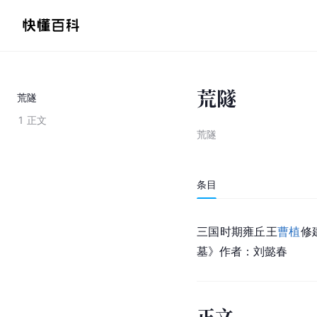
荒隧
荒隧
1
正文
荒隧
条目
三国时期
雍丘王
曹植
修
墓》作者：刘懿春
正文