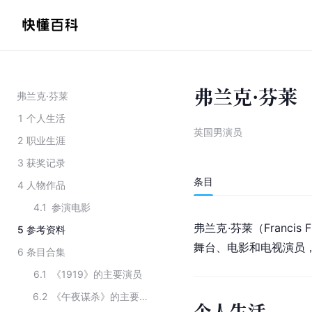
弗兰克·芬莱
弗兰克·芬莱
1
个人生活
英国男演员
2
职业生涯
3
获奖记录
条目
4
人物作品
4.1
参演电影
弗兰克·芬莱（Francis 
5
参考资料
舞台、电影和电视演员
6
条目合集
6.1
《1919》的主要演员
6.2
《午夜谋杀》的主要演员
个人生活