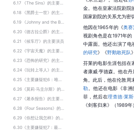
6.17
《The Sins》的主要演员
金。他在皇家法院剧院
6.18
《黑爵士一世》的主要演员
国家剧院的关系尤为密
6.19
《Johnny and the Bomb》的主要演员
他因在1965年的《
奥赛
6.20
《德古拉公爵》的主要演员
视剧角色是在1971年的
6.21
《候车厅》的主要演员
中露面。他还出演了电
6.22
《宇宙天魔》的主要演员
的研究
》《
野鹅敢死队
6.23
《恐怖的研究》的主要演员
芬莱的电影生涯包括在家
6.24
《玩转上等人》的主要演员
者康威·亨德森。他在丹尼
6.25
《主要嫌疑犯6：唯一证人》的主要演员
角。此后，他在伦敦周末
勒
。他还在电影《非洲
6.26
《莫莉·马圭尔斯》的主要演员
菲，然后在
理查德·莱
6.27
《屠杀报告》的主要演员
《剑客归来》（1989
6.28
《Four Seasons》的主要演员
6.29
《你想让我怎样》的主要演员
6.30
《主要嫌疑犯7：最后一案》的主要演员