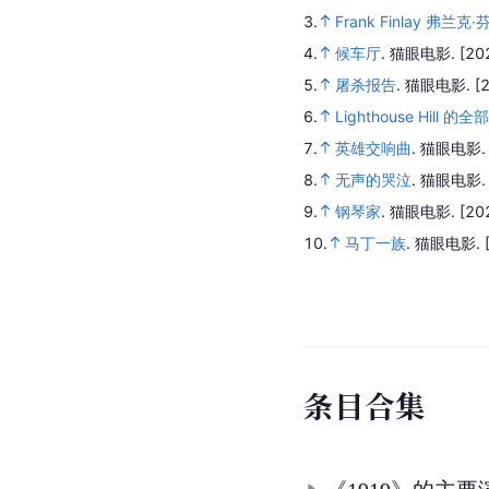
3.
Frank Finlay 弗兰克·
4.
候车厅
.
猫眼电影.
[20
5.
屠杀报告
.
猫眼电影.
[
6.
Lighthouse Hill 
7.
英雄交响曲
.
猫眼电影
8.
无声的哭泣
.
猫眼电影
9.
钢琴家
.
猫眼电影.
[20
10.
马丁一族
.
猫眼电影.
条
目
合
集