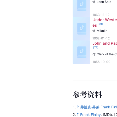
饰
Leon Sale
1963-11-12
Under Weste
[
69
]
es
饰
Mikulin
1962-01-12
John and Pa
[
73
]
饰
Clerk of the C
1956-10-09
参
考
资
料
1.
弗兰克·芬莱 Frank Finl
2.
Frank Finlay
.
IMDb.
[