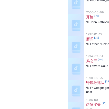
饰
Rudi Wittfogel
2000-10-09
[
16
]
开枪
饰
John Rathbo
1997-01-22
[
20
]
麻雀
饰
Father Nunzi
1994-02-04
[
24
]
风之王
饰
Edward Coke
1990-05-25
[
2
野鹅敢死队
饰
Fr. Geoghagen
riest
1986-03
[
30
]
萨哈罗夫