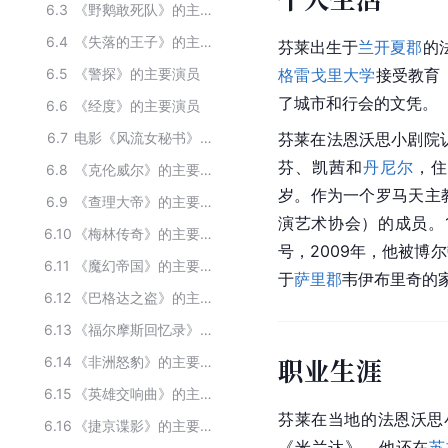
6.3
《野鹅敢死队》的主要演员
6.4
《失落的王子》的主要演员
芬莱出生于
兰开夏郡
的
6.5
《警探》的主要演员
格雷戈里大学
接受教育
了城市和行会的文凭。
6.6
《经度》的主要演员
6.7
电影《风流女秘书》主要演职员
芬莱在法恩沃思小剧院
芬、凯茜和
丹尼尔
，住
6.8
《克伦威尔》的主要演员
岁。作为一个罗马天主
6.9
《查理大帝》的主要演员
演艺术协会）的成员。
6.10
《梅林传奇》的主要演员
号，2009年，他被博
6.11
《魔幻帝国》的主要演员
于
萨里郡
韦伊布里奇的
6.12
《巴格达之盗》的主要演员
6.13
《福尔摩斯回忆录》的主要演员
职业生涯
6.14
《非洲怒豹》的主要演员
6.15
《英雄交响曲》的主要演员
芬莱在当地的法恩沃思小
6.16
《捷京谍影》的主要演员
《米兰达》。他还在
苏