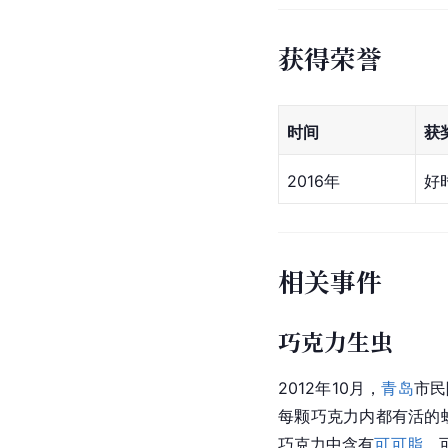
获得荣誉
时间
获
2016年
好
相关事件
巧克力生虫
2012年10月，
青岛
市民
每颗巧克力内都有活的
巧克力中含有
可可脂
，