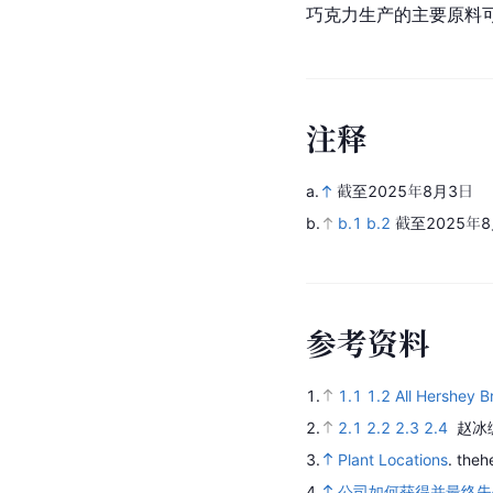
巧克力生产的主要原料
注
释
a.
截至2025年8月3日
b.
b.1
b.2
截至2025年
参
考
资
料
1.
1.1
1.2
All Hershey B
2.
2.1
2.2
2.3
2.4
赵冰
3.
Plant Locations
.
the
4.
公司如何获得并最终失