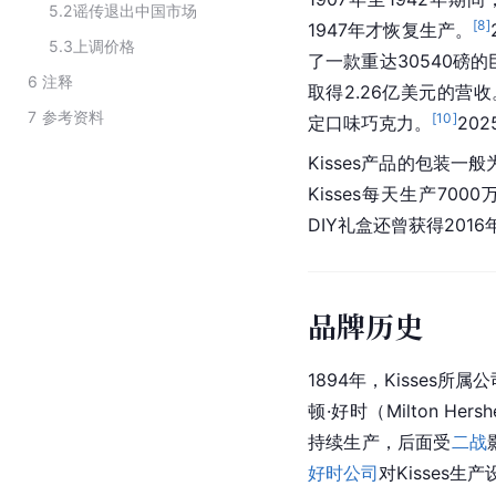
5.2
谣传退出中国市场
[
8
]
1947年才恢复生产。
5.3
上调价格
了一款重达30540磅的巨
6
注释
取得2.26亿美元的营收
7
参考资料
[
10
]
定口味巧克力。
202
Kisses产品的包装
Kisses每天生产700
DIY礼盒还曾获得201
品牌历史
1894年，Kisses所
顿·好时（Milton Hers
持续生产，后面受
二战
好时公司
对Kisses