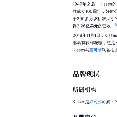
1947年之后，Kiss
牌成立100周年，好时公
于300多万块标准尺寸的
[
得2.26亿美元的营收。
2018年11月1日，Ki
部裹有软棉花糖，这是K
Kisses与
宝可梦
联名推
品牌现状
所属机构
Kisses是
好时公司
旗下