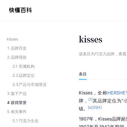
kisses
kisses
1
品牌历史
该条目为
巧克力品牌
，
查看
2
品牌现状
2.1
所属机构
条目
2.2
品牌定位
2.3
产品与市场情况
Kisses，全称
HERSHEY
3
旗下产品
[
1
]
牌，
其品牌定位为“
4
获得荣誉
[a]
[
3
]
[
4
]
镇。
5
相关事件
1907年，Kisses品牌
5.1
巧克力生虫
1907年至1942年期