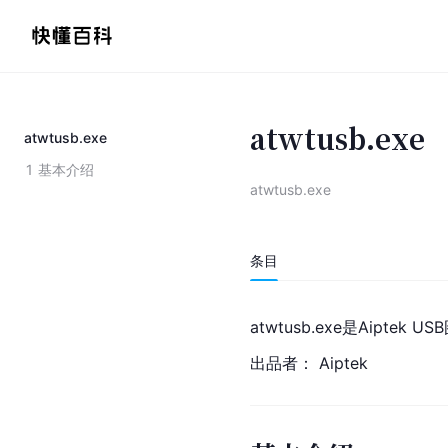
atwtusb.exe
atwtusb.exe
1
基本介绍
atwtusb.exe
条目
atwtusb.exe是Aipte
出品者： Aiptek