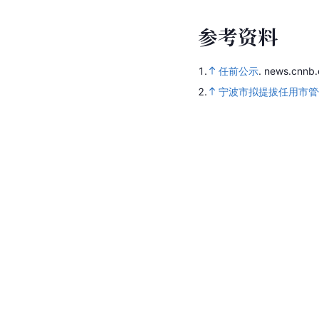
参
考
资
料
1.
任前公示
.
news.cnnb
2.
宁波市拟提拔任用市管