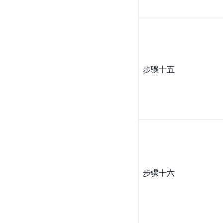
步骤十五
步骤十六