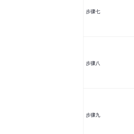
步骤七
步骤八
步骤九