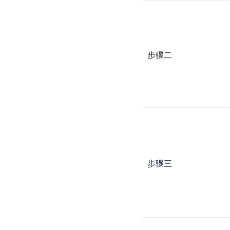
步骤二
步骤三