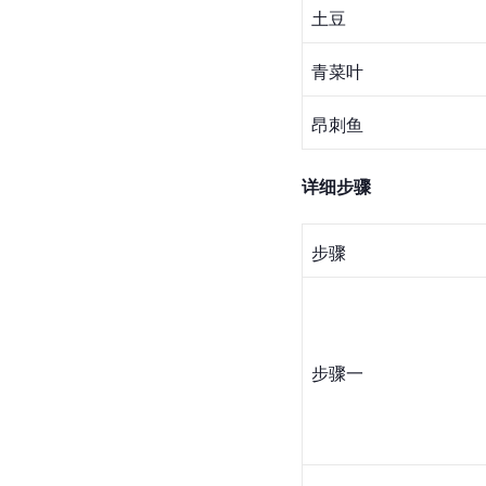
土豆
青菜叶
昂刺鱼
详细步骤
步骤
步骤一