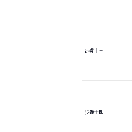
步骤十三
步骤十四