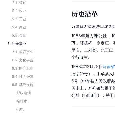
5.1
综述
5.2
农业
历史沿革
5.3
工业
万滩镇因黄河决口淤为
5.4
商业
5.5
金融
1958年建万滩公社，1
万，辖杨桥、永定庄、
6
社会事业
里店、三刘寨、北王庄
6.1
教育事业
个行政村。
6.2
文化事业
1998年12月29日
河南省
6.3
医疗卫生
批字19号），中牟县人
6.4
社会保障
5号《中牟县人民政府
6.5
基础设施
历史上，万滩镇曾属于第
邮政电信
公社（1958年），并于
给排水
供电