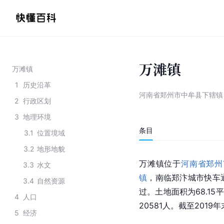
万滩镇
万滩镇
1
历史沿革
河南省郑州市中牟县下辖镇
2
行政区划
3
地理环境
条目
3.1
位置境域
3.2
地形地貌
万滩镇位于
河南省
郑州
3.3
水文
镇
，南临郑汴城市快车
3.4
自然资源
过。土地面积为68.15
4
人口
20581人。截至2019
5
经济