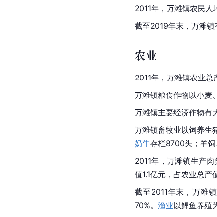
2011年，万滩镇农民人
截至2019年末，万滩
农业
2011年，万滩镇农业总
万滩镇粮食作物以小麦
万滩镇主要经济作物有大
万滩镇畜牧业以饲养生猪
奶牛
存栏8700头；羊饲
2011年，万滩镇生产肉
值1.1亿元，占农业总产
截至2011年末，万滩镇
70%。
渔业
以
鲤鱼
养殖为