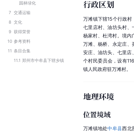
行政区划
园林绿化
7
交通运输
万滩镇下辖15个行政
8
文化
七里店村、油坊头村、
9
获得荣誉
杨家村、杜湾村。境内广
10
参考资料
万滩、
杨桥
、永定庄、
11
条目合集
安庄、油坊头、七里店
11.1
郑州市中牟县下辖乡镇
个村民委员会，设有11
镇人民政府驻万滩村。
地理环境
位置境域
万滩镇地处
中牟县
西北