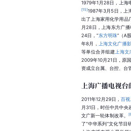
1979年1月28日，
[
15
]
1987年3月5日
出了上海家用化学用品
月28日，上海东方广播
24日，“
东方明珠
”（A
年8月，
上海文化广播
等单位合并组建
上海文
2009年10月21日
资成立台属、台控、台
上海广播电视台
2011年12月29日，
百视
月31日，时任中共中央
[
文广新一轮体制改革。
了“中华系列”文化节目