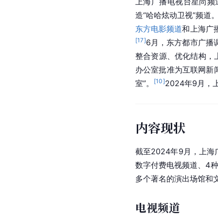
上海广播电视台星尚频
造“哈哈炫动卫视”频道
东方电影频道
和上海广
[
17
]
6月，东方都市广播
整合资源、优化结构，
办公室批准为互联网新
[
10
]
室”。
2024年9月
内容现状
截至2024年9月，上
数字付费电视频道、4
多个著名的演出场馆和文
电视频道