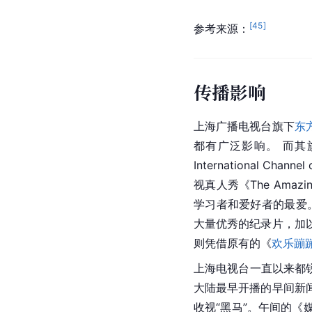
[
45
]
参考来源：
传播影响
上海广播电视台旗下
东
都有广泛影响。 而
International Ch
视真人秀《The Amazi
学习者和爱好者的最爱
大量优秀的纪录片，加
则凭借原有的《
欢乐蹦
上海电视台一直以来都
大陆最早开播的早间新
收视“黑马”。午间的