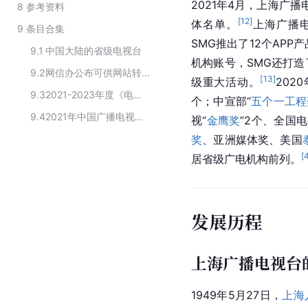
2021年4月，上海广
8
参考资料
[
12
]
体名单。
上海广播电
9
条目合集
SMG推出了12个AP
9.1
中国大陆的省级电视台
机构账号，SMG还打
9.2
网信办公布可供网站转载新闻的新闻单位
[
13
]
级重大活动。
202
9.3
2021-2023年度《电视剧制作许可证（甲种）》机构名单
个；中宣部“
五个一工程
9.4
2021年中国广播电视媒体融合典型案例提名名单
视“
金鹰奖
”2个、全国电
奖
、亚洲媒体奖、
美国
[
居省级广电机构前列。
发展历程
上海广播电视台
1949年5月27日，
上海