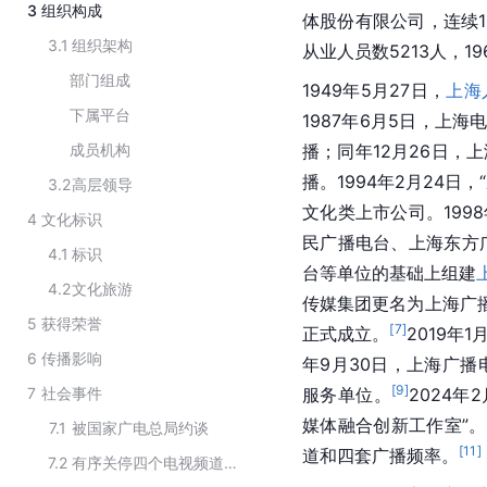
3
组织构成
体股份有限公司，连续1
3.1
组织架构
从业人员数5213人，1
部门组成
1949年5月27日，
上海
下属平台
1987年6月5日，上海
成员机构
播；同年12月26日，
播。1994年2月24日，“
3.2
高层领导
文化类上市公司。1998
4
文化标识
民广播电台、上海东方
4.1
标识
台等单位的基础上组建
4.2
文化旅游
传媒集团更名为上海广
5
获得荣誉
[
7
]
正式成立。
2019年
6
传播影响
年9月30日，上海广播
[
9
]
7
社会事件
服务单位。
2024
媒体融合创新工作室”。
7.1
被国家广电总局约谈
[
11
]
道和四套广播频率。
7.2
有序关停四个电视频道和四套广播频率