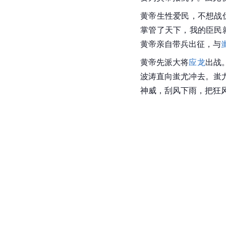
黄帝生性爱民，不想战
掌管了天下，我的臣民
黄帝亲自带兵出征，与
黄帝先派大将
应龙
出战
波涛直向蚩尤冲去。蚩
神威，刮风下雨，把狂