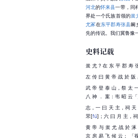
河北
的
怀来县
一带，同
界处一个氏族首领的
蚩
尤冢
在
东平郡
寿张县
阚
先的传说。我们冀鲁豫
史料记载
蚩 尤 ? 在 东 平 郡 寿
左 传 曰 黄 帝 战 於 阪
武 帝 登 泰 山，祭 太 一
八 神 ． 案：韦 昭 云
志，一 曰 天 主，祠 天
罘
[
fú
]
；六 曰 月 主，祠
黄 帝 与 蚩 尤 战 於 
京 房 易 飞 候 云： 「视