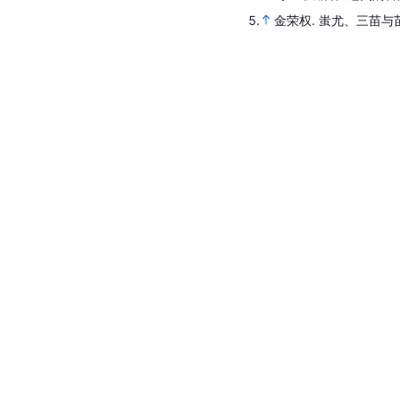
5.
金荣权.
蚩尤、三苗与