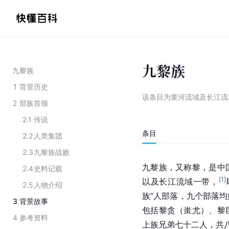
九黎族
九黎族
1
背景历史
该条目为
黄河流域及长江流
2
部族首领
2.1
传说
条目
2.2
人类集团
2.3
九黎族战败
九黎族，又称黎，是中
2.4
史料记载
[
1
]
以及长江流域一带，
2.5
人物介绍
族”人部落，九个部落均
3
背景故事
包括黎贪（蚩尤）、黎
4
参考资料
上族兄弟七十二人，共