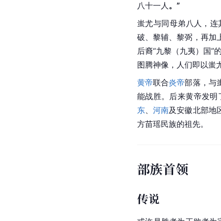
八十一人
。”
蚩尤与同母弟八人，连
破、黎辅、黎弼，再加
后裔“九黎（九夷）国”
图腾
神像，人们即以蚩
黄帝
联合
炎帝
部落，与
能战胜。后来黄帝发明
东
、
河南
及
安徽
北部地
方苗瑶民族的祖先。
部族首领
传说