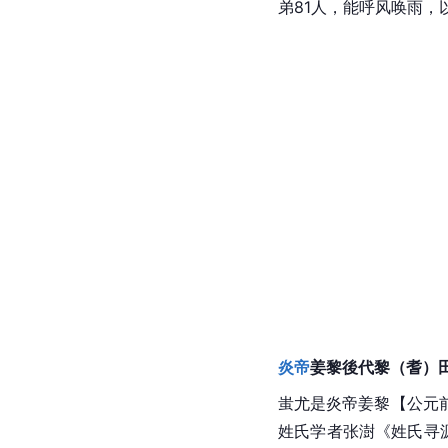
弟81人，能呼风唤雨
炎帝
姜黎後代黎（耆）
蚩尤
是炎帝姜黎【公元前
姓氏学者
张澍
《姓氏寻