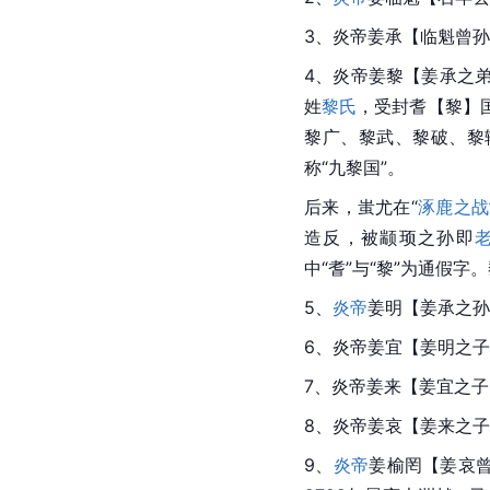
3、炎帝姜承【临魁曾孙
4、炎帝姜黎【姜承之弟
姓
黎氏
，受封耆【黎】
黎广、黎武、黎破、黎
称“九黎国”。
后来，蚩尤在“
涿鹿之战
造反，被颛顼之孙即
中“耆”与“黎”为通假
5、
炎帝
姜明【姜承之孙
6、炎帝
姜宜
【姜明之子
7、炎帝姜来【姜宜之子
8、炎帝姜哀【姜来之子，
9、
炎帝
姜榆罔【姜哀曾