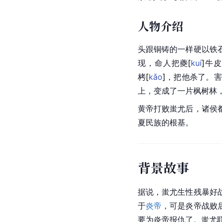
人物介绍
头跟铜铸的一样硬以铁
现，命人把
夔
[
kuí
]
牛皮
栲
[
kǎo
]
，把他杀了。害
上，变成了一片枫树林
黄帝打败蚩尤后，诸侯
夏民族的根基。
背景故事
据说，蚩尤生性残暴好
于
炎帝
，可是炎帝战败
要为炎帝报仇了。蚩尤