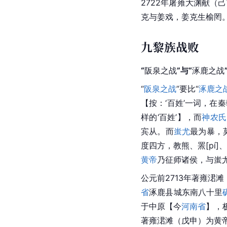
2722年屠雍大渊献（
己
克与姜戏，姜克生榆罔
九黎族战败
“
阪泉之战
”与“
涿鹿之战
“
阪泉之战
”要比“
涿鹿之
【按：‘百姓’一词，在
样的‘百姓’】，而
神农氏
宾从。而
蚩尤
最为暴，
度四方，教熊、罴[pí
黄帝
乃征师诸侯，与蚩
公元前2713年著雍涒滩
省
涿鹿县城东南八十里
于中原【今
河南省
】，
著雍涒滩（戊申）为黄