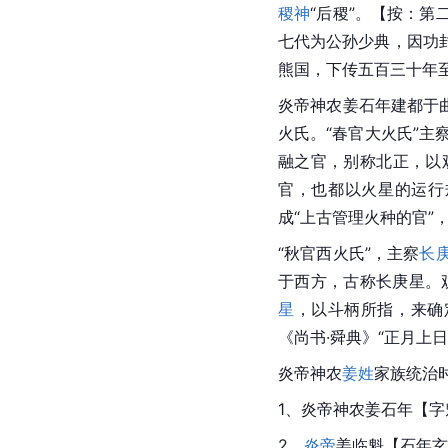
稷神
“
后稷
”。【按：第
七代为公孙少典，因功
熊国，下传五百三十年
炎帝神农姜石年建都于
火氏。“春官大火氏”主
融
之官，别称北正，以
官，也都以火星的运行
成“上古管理火种的官”
“秋官西火氏”，主察
长
于西方，古称长庚星。
星
，以斗柄所指，来确
《尚书·舜典》“正月上
炎帝神农
姜姓
家族统治
1、炎帝神农姜石年【字
2、
炎帝
姜临魁【石年玄