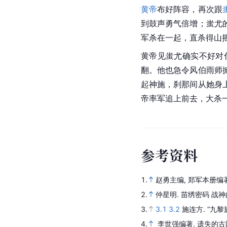
黄帝
布好阵容，再次跟
到鼓声勇气倍增；蚩尤
军杀在一起，直杀得山
黄帝见蚩尤确实不好对
翻。他也急令风伯雨师
起神施，刹那间从她身
帝率军追上前去，大杀
参
考
资
料
1.
赵勇主编, 郑军本册编著
2.
仲星明.
苗绣密码 战神
3.
3.1
3.2
施连方.
“九黎
4.
李世强编著.
遗失的古