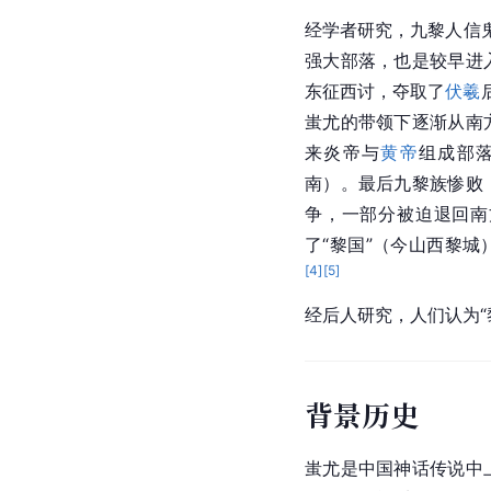
经学者研究，九黎人信鬼
强大部落，也是较早进
东征西讨，夺取了
伏羲
蚩尤的带领下逐渐从南
来炎帝与
黄帝
组成部
南）。最后九黎族惨败
争，一部分被迫退回南
了“黎国”（今山西黎
[
4
]
[
5
]
经后人研究，人们认为“
背景历史
蚩尤是
中国神话
传说中