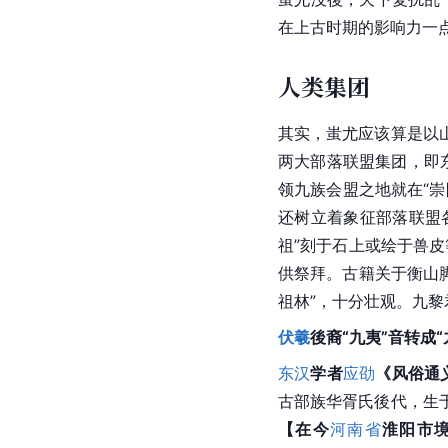
在上古时期的影响力一
人类集团
其实，
蚩尤
应该算是以
两大部落联盟集团，即东
领九族会盟之地就在“崇
还树立着象征部落联盟
祖”刻于石上或绘于兽
供祭拜。古籍关于
衡山
祖林”，十分壮观。九黎
伏羲
後裔“九夷”音转成
东汉
学者
应劭
《风俗通义
古部族华胥氏後代，生
【在今
河南省
淮阳市境