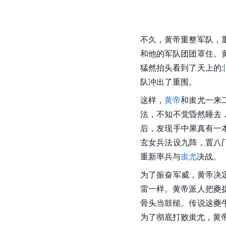
不久，黄帝重整军队，
和他的军队团团罩住。
猛然抬头看到了天上的
队冲出了重围。
这样，
黄帝
和蚩尤一来
法，不知不觉昏然睡去
后，发现手中果真有一
玄女兵法设九阵，置八
重新率兵与
蚩尤
决战。
为了振奋军威，黄帝决
雷一样。黄帝派人把夔
骨头当鼓槌。传说这夔
为了彻底打败蚩尤，黄