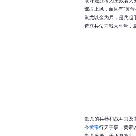
或许是胜者为王败者为
部占上风，而且有“黄帝
蚩尤
以金为兵，是兵起
造立兵仗刀戟大弓弩，
蚩尤
的兵器和战斗力及
令
黄帝
行天子事，黄帝
蚩尤没後，天下复扰乱