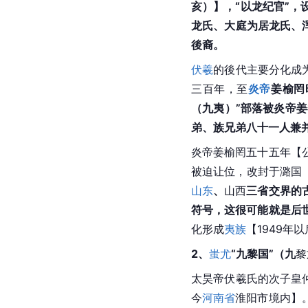
亥
）】，“以龙纪官”，
龙氏、大庭为居龙氏、
後裔。
伏羲
的後代主要分化成
三百年，至
炎帝
姜榆罔
（九夷）”部落被炎帝姜
弟、族兄弟八十一人兼并
炎帝姜榆罔五十五年【公
被迫让位，改封于潞国
山东
、
山西
三省交界的
符号，这很可能就是后
化形成
夷族
【1949年
2、
蚩尤
“九黎国”（九
黎
太昊帝
伏羲氏
的次子皇
今
河南省
淮阳市境内】