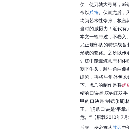
仗，使刀戟大弓弩，威
帝以
兵符
。伏蚩尤后，
均为艺术性夸张，极言
当时的威慑力！近代有人
本文一笔带过，不卷入。
尤正规部队的特殊战备
形成的套路。之所以传
训练中能锻炼意志和体
割下牛头，顺牛角两侧
绷紧，再将牛角外包以
下。虎爪的制作是将
虎
帽的口诀是‘双钩压双
甲的口诀是‘制铠[k
王。’虎爪口诀是‘平
危。’”【原载2010年
后来，炎帝族从
陕西
中