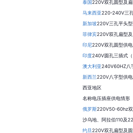
泰国
220V双孔圆型及
马来西亚
220-240V
新加坡
220V三孔平头
菲律宾
220V双孔扁型
印尼
220V双孔圆型供
印度
240V圆孔三插式（
澳大利亚
240V60H
新西兰
220V八字型供
西亚地区
名称电压插座供电情形
俄罗斯
220V50-60
沙乌地、阿拉伯110及
约旦
220V双孔扁型及