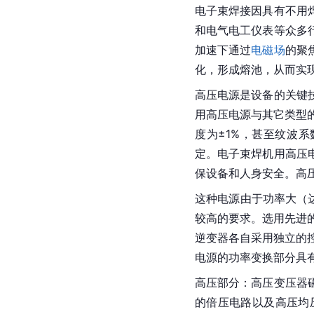
电子束焊接因具有不用
和电气电工仪表等众多
加速下通过
电磁场
的聚
化，形成熔池，从而实
高压电源是设备的关键
用高压电源与其它类型
度为±1%，甚至纹波系
定。电子束焊机用高压
保设备和人身安全。高
这种电源由于功率大（达
较高的要求。选用先进
逆变器各自采用独立的控
电源的功率变换部分具
高压部分：高压变压器
的倍压电路以及高压均