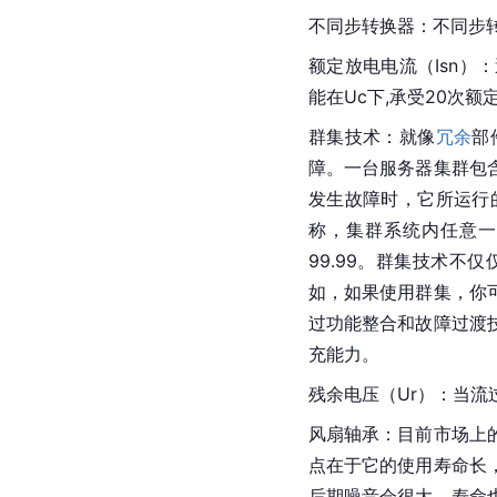
不同步
转换器
：不同步
额定放电电流（Isn）：
能在Uc下,承受20次
群集技术：就像
冗余
部
障。一台服务器集群包
发生故障时，它所运行
称，集群系统内任意一
99.99。群集技术
如，如果使用群集，你
过功能整合和故障过渡
充能力。
残余电压（Ur）：当
风扇轴承：目前市场上
点在于它的使用寿命长
后期噪音会很大，寿命