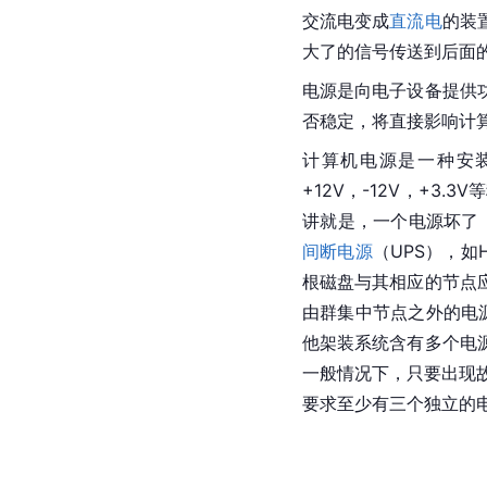
交流电
变成
直流电
的装
大了的信号传送到后面
电源是向
电子设备
提供
否稳定，将直接影响计
计算机电源
是一种安
+12V，-12V，+3.3
讲就是，一个电源坏了
间断电源
（
UPS
），如H
根磁盘与其相应的节点
由群集中节点之外的电
他架装系统含有多个电
一般情况下，只要出现
要求至少有三个独立的