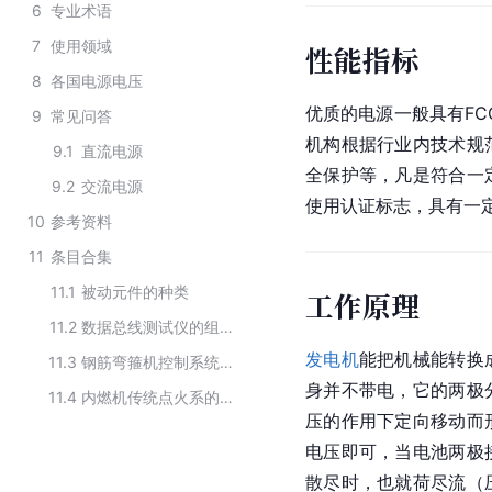
6
专业术语
7
使用领域
性能指标
8
各国电源电压
优质的电源一般具有
FC
9
常见问答
机构根据行业内技术规
9.1
直流电源
全保护等，凡是符合一
9.2
交流电源
使用认证标志，具有一
10
参考资料
11
条目合集
11.1
被动元件的种类
工作原理
11.2
数据总线测试仪的组成部件
发电机
能把
机械能
转换
11.3
钢筋弯箍机控制系统的设备组成
身并不带电，它的两极
11.4
内燃机传统点火系的主要组成
压的作用下定向移动而
电压即可，当电池两极
散尽时，也就荷尽流（