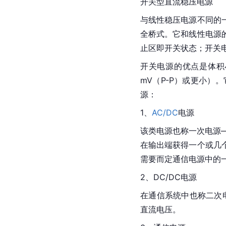
开关型
直流稳压电源
与
线性稳压电源
不同的
全桥式。它和线性电源
止区即开关状态；
开关
开关电源的优点是体积
mV（P-P）或更小
源：
1、
AC/DC
电源
该类电源也称一次电源—
在输出端获得一个或几
需要而定通信电源中的一次
2、DC/DC电源
在
通信系统
中也称二次
直流电压。