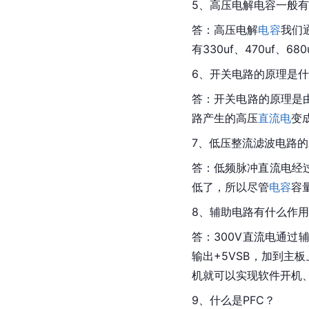
5、高压电解电容一般
答：高压电解
电容
我们
有330uf、470uf、6
6、开关电路的原理是
答：开关电路的原理是由开
路产生的高压
直流电
变
7、低压整流滤波电路
答：低频脉冲直流电经
低了，所以尽管
电容
容
8、辅助电路有什么作
答：300V直流电通过
输出+5VSB，加到主
机
就可以实现软件开机
9、什么是PFC？