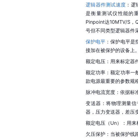
逻辑器件测试速度
：逻
是衡量测试仪性能的重要
Pinpoint达10M
号但不同类型逻辑器件
保护电平
：保护电平是
接加在被保护的设备上
额定电压：用来标定器
额定功率
：额定功率一
款电源最重要的参数规
脉冲电流宽度：依据标准D
变送器
：将物理测量信
器，
压力变送器
，
差压
额定电压（Un）：用
欠压保护：当被保护线