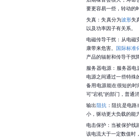
要更容易一些，转动的
失真：失真分为
波形
失
以及功率因子有关系。
电磁传导干扰：从电磁
康带来危害。
国际标准
产品的辐射和传导干扰降
服务器电源
：服务器电
电源之间通过一些特殊
备用电源能在很短的时
可“宕机”的部门，普通
输出
阻抗
：阻抗是电路
小，驱动更大负载的能
电击保护：当被保护线
该电流大于一定数值时