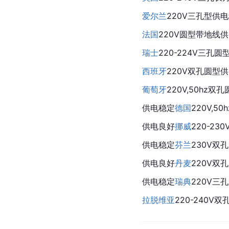
爱尔兰
220V三孔型供
法国
220V圆型带
地线
供
瑞士
220-224V三孔
西班牙
220V双孔圆型
葡萄牙
220V,50hz双
供电稳定
德国
220V,50
供电良好
挪威
220-23
供电稳定
芬兰
230V双
供电良好
丹麦
220V双
供电稳定
瑞典
220V三
拉脱维亚
220-240V