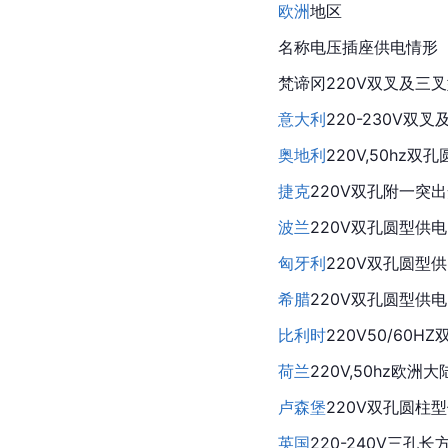
欧洲
地区
名称电压插座供电情形
梵
谛冈220V双叉及三
意大利
220-230V双
奥地利
220V,50hz
捷克
220V双孔附一突
波兰
220V双孔圆型供
匈牙利
220V双孔圆型
希腊
220V双孔圆型供
比利时
220V50/60
荷兰
220V,50hz欧
卢森堡
220V双孔圆柱
英国
220-240V三孔