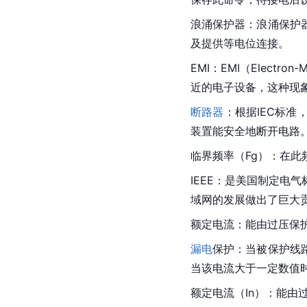
浪涌保护器
：浪涌保护
及提供等电位连接。
EMI：EMI（
Electron-
M
近的电子设备，这种现
断路器
：根据IEC标
装置能安全地断开电路
临界频率（Fg）：在此
IEEE：是
美国
制定电气标准
域网
的发展做出了巨大贡献。
额定电流
：能由
过压保
漏电
保护：当被保护线
当该电流大于一定数值
额定电流（In）：能由