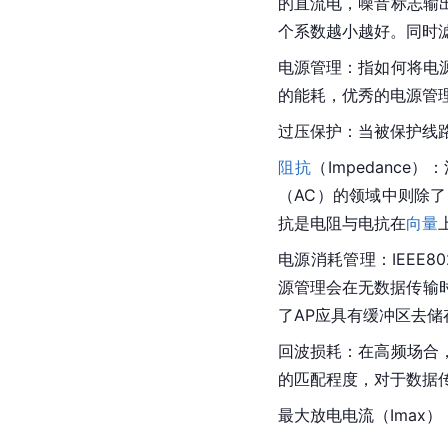
的直流电，噪音标志输
个系数越小越好。同时
电源管理
：指如何将电
的能耗，优秀的电源管
过压保护：当被保护线
阻抗
（Impedance）
（AC）的领域中则除
抗是电阻与电抗在
向量
电源消耗管理：IEEE80
源管理会在无数据传输时
了AP应具有
缓冲区
去储
回波损耗：在高频场合
的匹配程度，对于数据传
最大放电电流（Imax）