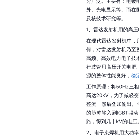
分广泛。主要有：电镀
外、光电显示等。而在
及核技术研究等。
1、雷达发射机用的高压
在现代雷达发射机中，
何，对雷达发射机乃至
高频、高效电力电子技
行波管用高压开关电源
源的整体性能良好，
稳
工作原理：将50Hz三
高达20kV，为了减轻
整流，然后叠加输出。
的脉冲输入到IGBT驱
路，得到几十kV的电压
2、电子束焊机用大功