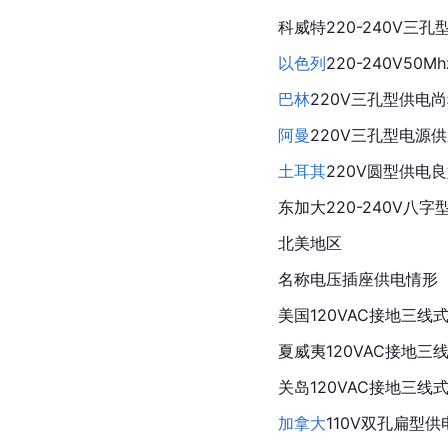
科威特
220-240V三孔
以色列
220-240V5
巴林
220V三孔型供电
阿曼
220V三孔型电源
土耳其
220V圆型供电
东加大220-240V八
北美地区
名称电压插座供电情形
美国
120VAC接地
三线
夏威夷120VAC接地三
关岛
120VAC接地三线
加拿大
110V双孔扁型