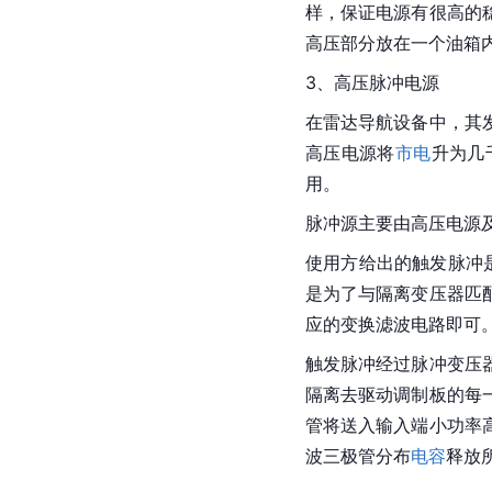
样，保证电源有很高的
高压部分放在一个油箱
3、高压脉冲电源
在雷达导航设备中，其
高压电源将
市电
升为几
用。
脉冲源主要由高压电源
使用方给出的触发脉冲
是为了与隔离变压器匹
应的变换滤波电路即可
触发脉冲经过脉冲变压
隔离去驱动调制板的每
管将送入输入端小功率
波三极管分布
电容
释放