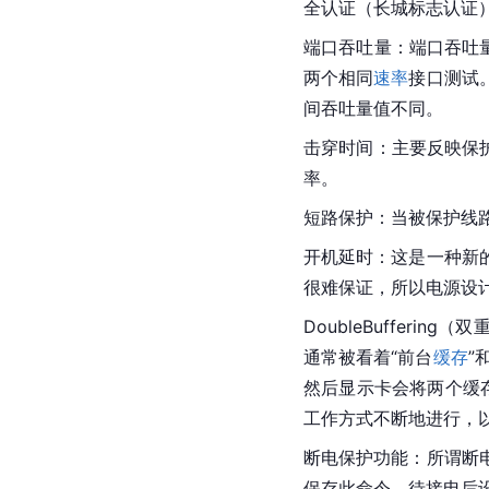
全认证（长城标志认证
端口吞吐量：端口吞吐
两个相同
速率
接口测试
间吞吐量值不同。
击穿时间：主要反映
保
率
。
短路
保护：当被保护线
开机延时：这是一种新
很难保证，所以电源设计
DoubleBuffering（双
通常被看着“前台
缓存
”
然后显示卡会将两个缓
工作方式不断地进行，
断电保护功能：所谓断
保存此命令，待接电后