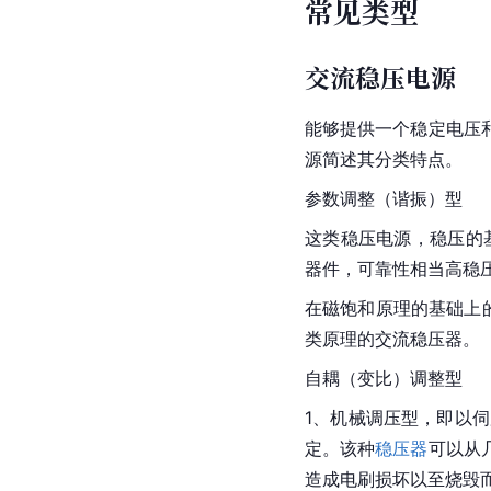
常见类型
交流稳压电源
能够提供一个稳定电压
源简述其分类特点。
参数调整（谐振）型
这类稳压电源，稳压的
器件，可靠性相当高稳
在磁饱和原理的基础上
类原理的交流稳压器。
自耦（变比）调整型
1、机械调压型，即以
伺
定。该种
稳压器
可以从
造成
电刷
损坏以至烧毁