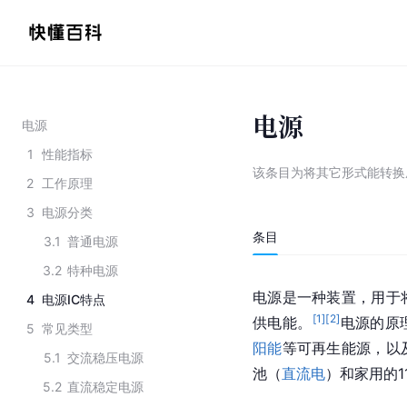
电源
电源
1
性能指标
该条目为
将其它形式能转换
2
工作原理
3
电源分类
条目
3.1
普通电源
3.2
特种电源
电源是一种装置，用于
4
电源IC特点
[
1
]
[
2
]
供电能。
电源的原
5
常见类型
阳能
等可再生能源，以
5.1
交流稳压电源
池（
直流电
）和家用的11
5.2
直流稳定电源