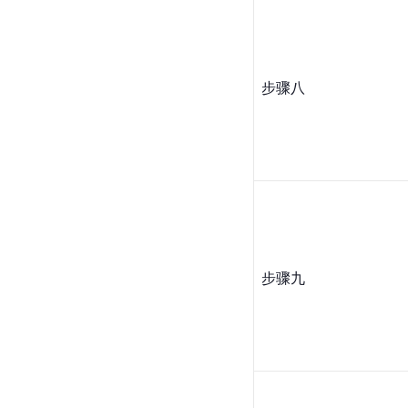
步骤八
步骤九