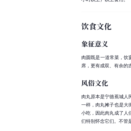
饮食文化
象征意义
肉圆
既是一道常菜，饮宴
席，更有成双、有余的
风俗文化
肉丸原本是
宁德蕉城
人
一样，肉丸摊子也是大
小吃，因此肉丸成了人
们特别怀念它们。不管