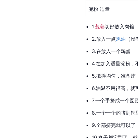
淀粉 适量
1.
葱姜
切好放入肉馅
2.放入一点
蚝油
（没
3.在放入一个
鸡蛋
4.在加入适量淀粉
5.搅拌均匀，准备炸
6.油温不用很高，就
7.一个手挤成一个
8.一个一个的挤到锅
9.全部挤完就可以了
10.
丸子
都定型了，就