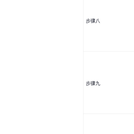
步骤八
步骤九