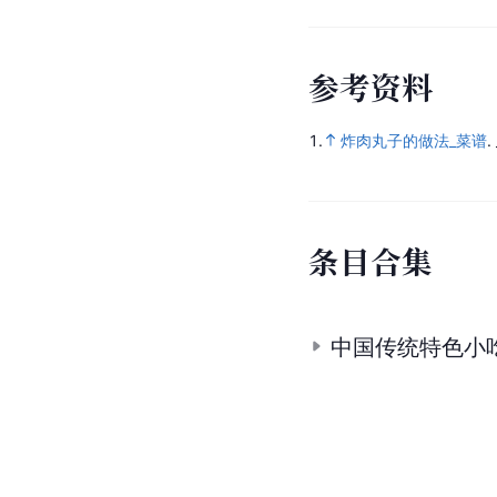
参
考
资
料
1.
炸肉丸子的做法_菜谱
.
条
目
合
集
中国传统特色小