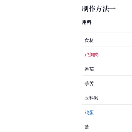
制作方法一
用料
食材
鸡胸肉
番茄
荸荠
玉料粒
鸡蛋
盐