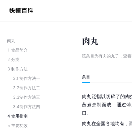
肉丸
肉丸
1
食品简介
该条目为
有肉的丸子
，
查看
2
分类
3
制作方法
条目
3.1
制作方法一
3.2
制作方法二
肉丸泛指以切碎了的肉
3.3
制作方法三
蒸煮烹制而成，通过薄
3.4
制作方法四
口。
4
食用指南
肉丸在全国各地均有，
5
主要功效