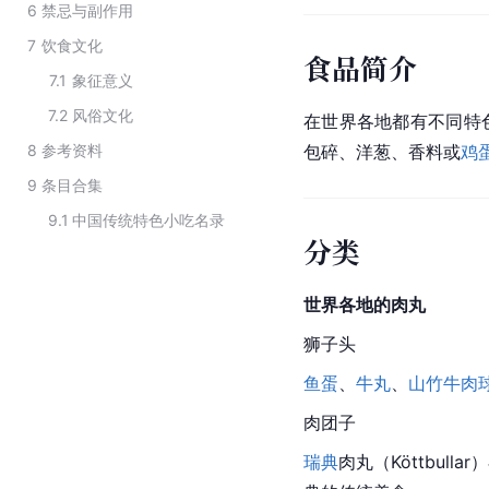
6
禁忌与副作用
7
饮食文化
食品简介
7.1
象征意义
7.2
风俗文化
在世界各地都有不同特
8
参考资料
包碎、洋葱、香料或
鸡
9
条目合集
9.1
中国传统特色小吃名录
分类
世界各地的肉丸
狮子头
鱼蛋
、
牛丸
、
山竹牛肉
肉
团子
瑞典
肉丸
（Köttbu