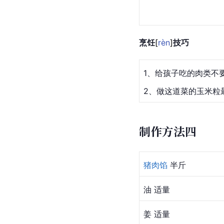
烹
饪
[
rèn
]
技巧
1、给孩子吃的肉类不
2、做这道菜的玉米粒
制作方法四
猪肉馅
 半斤
油 适量
姜 适量