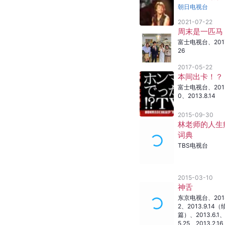
朝日电视台
2021-07-22
周末是一匹马
富士电视台
、
201
26
2017-05-22
本间出卡！？
富士电视台
、
201
0
、
2013.8.14
2015-09-30
林老师的人生
词典
TBS电视台
2015-03-10
神舌
东京电视台
、
201
2
、
2013.9.14
篇）
、
2013.6.1
5.25
、
2013.2.16