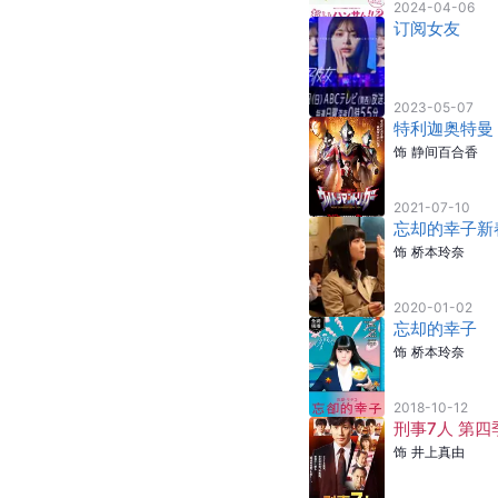
2024-04-06
订阅女友
2023-05-07
特利迦奥特曼
饰
静间百合香
2021-07-10
忘却的幸子新
饰
桥本玲奈
2020-01-02
忘却的幸子
饰
桥本玲奈
2018-10-12
刑事7人 第四
饰
井上真由