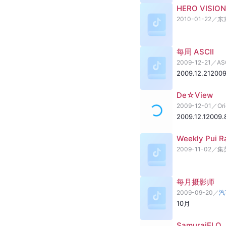
HERO VISION
2010-01-22
／
东
每周 ASCII
2009-12-21
／
AS
2009.12.21
2009
De☆View
2009-12-01
／
Or
2009.12.1
2009.8
Weekly Pui R
2009-11-02
／
集
每月摄影师
2009-09-20
／
汽
10月
SamuraiELO