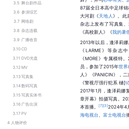
3.5
舞台剧作品
87届全日本
高中
足球锦
3.6
参演综艺
大河剧《
天地人
》。此
3.7
网络剧
杂志上发布了写真集、
3.8
杂志连载
《高校新人》《
我的暑
3.9
广播收音
2013年以后，逢泽莉
3.10
CD
《LARME》等杂志
3.11
DVD光盘
《MORE》专属模特。2
员，参加了2015年
世界
3.12
MV
人》《PANICIN》，
3.13
写真集
《警视厅强行犯系 
樋
[
t
3.14
数码写真
2017年1月，逢泽莉
3.15
写真实体书
章开幕》拍摄写真。20
3.16
广告出演
[
7
]
[
3
]
本首播。
2024
3.17
PV
海电视台
、
富士电视台
4
人物评价