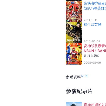
豪快者护星者
战队199英雄
2011-6-11
柳生武芸帐
2010-01-02
炎神战队轰音者
NBUN！BAN
N！剧场BAN
饰
楼山早辉
2008-08-09
[
2
]
[
5
]
参考资料
参演纪录片
逢泽莉娜的足