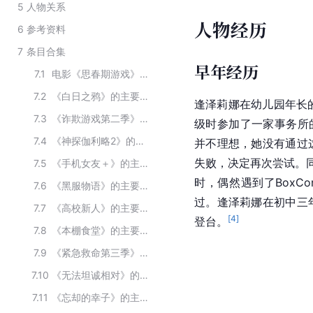
5
人物关系
人物经历
6
参考资料
7
条目合集
早年经历
7.1
电影《思春期游戏》主要演职员
7.2
《白日之鸦》的主要演员
逢泽莉娜在幼儿园年长
7.3
《诈欺游戏第二季》的主要演员
级时参加了一家事务所
7.4
《神探伽利略2》的主要演员
并不理想，她没有通过
失败，决定再次尝试。
7.5
《手机女友＋》的主要演员
时，偶然遇到了BoxCo
7.6
《黑服物语》的主要演员
过。逢泽莉娜在初中三
7.7
《高校新人》的主要演员
[
4
]
登台。
7.8
《本棚食堂》的主要演员
7.9
《紧急救命第三季》的主要演员
7.10
《无法坦诚相对》的主要演员
7.11
《忘却的幸子》的主要演员