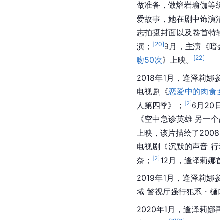
做准备，做熔岩瑜伽等
爱故事，她在剧中饰演
志拍摄封面以及卷首特
[
20
]
演；
9月，主演《暗
[
22
]
吻50次
》上映。
2018年1月，逢泽莉
电视剧《
恋爱中的肉食
[
2
]
人第四季》；
6月2
《空中急诊英雄 另一
上映，该片描绘了2008~0
电视剧《沉默的声音 
[
2
]
奈；
12月，逢泽莉娜
2019年1月，逢泽莉
域 警视厅强行犯系・樋
2020年1月，逢泽莉