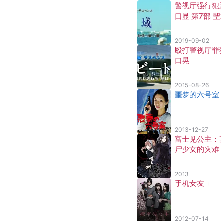
警视厅强行犯
口显 第7部 
2019-09-02
殴打警视厅罪
口晃
2015-08-26
噩梦的六号室
2013-12-27
富士见公主：
尸少女的灾难
2013
手机女友＋
2012-07-14