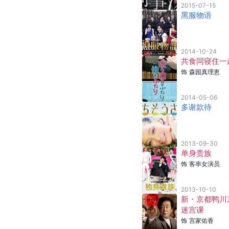
2015-07-15
黑服物语
2014-10-24
共食同寝住一
饰
森园真理恵
2014-05-06
多谢款待
2013-09-30
单身贵族
饰
客串女演员
2013-10-10
新・京都鸭川
迷宫课
饰
宫家佑香