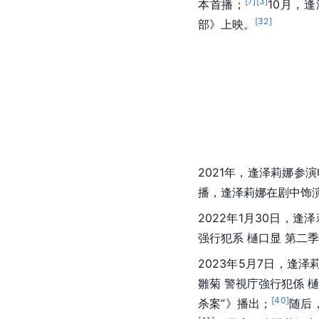
[
7
]
[
3
]
本首播；
10月，逢
[
32
]
部》上映。
2021年，逢泽莉娜参
播，逢泽莉娜在剧中饰
2022年1月30日，
强行犯系 樋口显 第二
2023年5月7日，逢
雛菊 警視庁強行犯係 
[
40
]
杀案”》播出；
随后