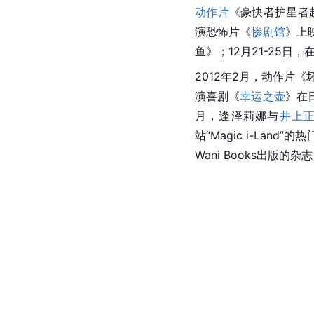
动作片
《豪快者护星者超
演恐怖片《
惨剧馆
》上
鱼》；12月21-25日，
2012年2月，动作片
演喜剧《
幸运之壶
》在
月，逢泽莉娜与
井上
站“Magic i-La
Wani Books出版的杂志