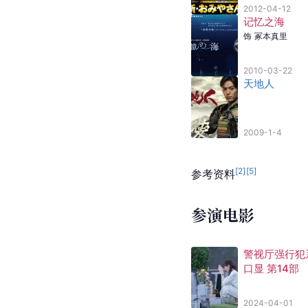
2012-04-12
记忆之海
饰
冢本真里
2010-03-22
天地人
2009-1-4
[
2
]
[
5
]
参考资料
参演电影
警视厅强行犯
口显 第14部
2024-04-01