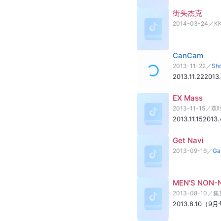
街头杰克
2014-03-24
／
K
CanCam
2013-11-22
／
Sh
2013.11.22
2013.
EX Mass
2013-11-15
／
双
2013.11.15
2013
Get Navi
2013-09-16
／
Ga
MEN'S NON-
2013-08-10
／
集
2013.8.10（9