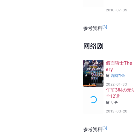
2010-07-09
[
3
]
参考资料
网络剧
假面骑士The 
ery
饰
西园寺铃
2022-01-30
午前3时の无
全12话
饰
サチ
2013-03-20
[
3
]
参考资料