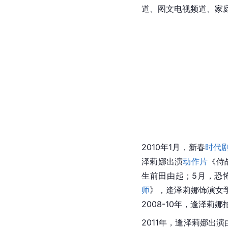
道、图文电视频道、家
2010年1月，新春
时代
泽莉娜出演
动作片
《侍
生前田由起；5月，恐
师
》，逢泽莉娜饰演女
2008-10年，逢泽莉
2011年，逢泽莉娜出