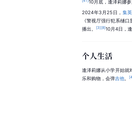
[
41
]
10月底，逢泽莉娜
2024年3月25日，
集
《警视厅强行犯系樋口显
[
3
]
[
8
]
播出。
10月4日，
个人生活
逢泽莉娜从小学开始就
[
乐和购物，会弹
吉他
。