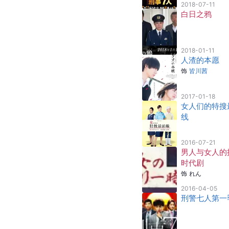
2018-07-11
白日之鸦
2018-01-11
人渣的本愿
饰
皆川茜
2017-01-18
女人们的特搜
线
2016-07-21
男人与女人的
时代剧
饰
れん
2016-04-05
刑警七人第一