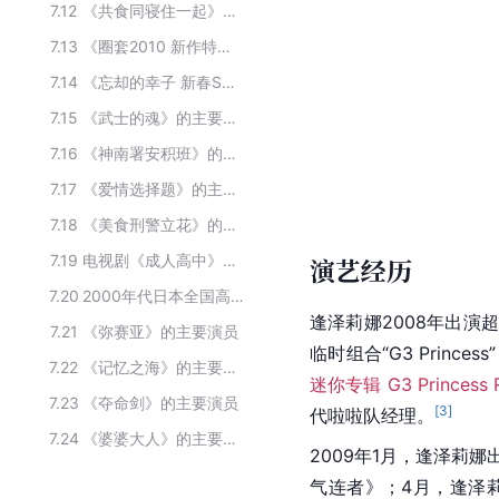
7.12
《共食同寝住一起》的主要演员
7.13
《圈套2010 新作特别篇2》的主要演员
7.14
《忘却的幸子 新春SP》的主要演员
7.15
《武士的魂》的主要演员
7.16
《神南署安积班》的主要演员
7.17
《爱情选择题》的主要演员
7.18
《美食刑警立花》的主要演员
7.19
电视剧《成人高中》的主要演员
演艺经历
7.20
2000年代日本全国高等学校足球锦标赛应援经理
逢泽莉娜2008年出演
7.21
《弥赛亚》的主要演员
临时组合“G3 Princess
7.22
《记忆之海》的主要演员
迷你专辑 G3 Princess
7.23
《夺命剑》的主要演员
[
3
]
代啦啦队经理。
7.24
《婆婆大人》的主要演员
2009年1月，逢泽莉娜
气连者》；4月，逢泽