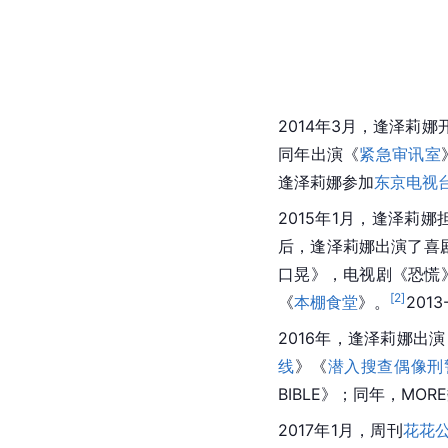
2014年3月，逢泽莉娜
同年出演《
紧急审讯室
逢泽莉娜参加
东京电视
2015年1月，逢泽莉娜
后，逢泽莉娜出演了喜
口晃》，电视剧《恐慌
[
2
]
《
本棚食堂
》。
201
2016年，逢泽莉娜
线
》《
潜入搜查偶像刑警
BIBLE》；同年，MO
2017年1月，周刊
花花