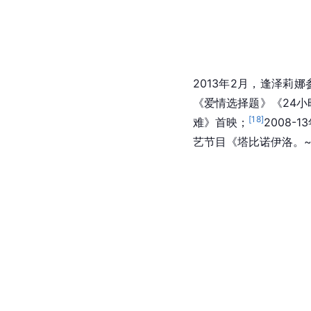
2013年2月，逢泽莉
《爱情选择题》《24小
[
18
]
难》首映；
2008-
艺节目《塔比诺伊洛。