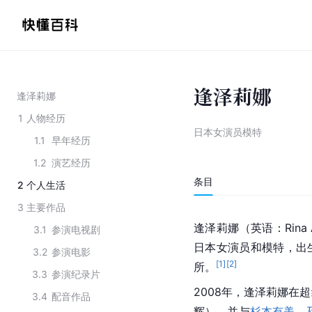
逢泽莉娜
逢泽莉娜
1
人物经历
日本女演员模特
1.1
早年经历
1.2
演艺经历
条目
2
个人生活
3
主要作品
逢泽莉娜（英语：
Rina
3.1
参演电视剧
日本
女演员和模特，出生
3.2
参演电影
[
1
]
[
2
]
所。
3.3
参演纪录片
2008年，逢泽莉娜在
3.4
配音作品
辉），并与
杉本有美
、